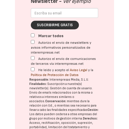
Newsletter -
Ver ejemplo
SUSCRIBIRME GRATIS
Marcar todos
Autorizo el envío de newsletters y
avisos informativos personalizados de
interempresas.net
Autorizo el envío de comunicaciones
de terceros vía interempresas.net
He leído y acepto el
Aviso Legal
y la
Política de Protección de Datos
Responsable:
Interempresas Media, S.L.U.
Finalidades:
Suscripción a nuestra(s)
newsletter(s). Gestión de cuenta de usuario.
Envío de emails relacionados con la misma o
relativos a intereses similares o
asociados.
Conservación:
mientras dure la
relación con Ud., o mientras sea necesario para
llevar a cabo las finalidades especificadas
Cesión:
Los datos pueden cederse a otras
empresas del
grupo
por motivos de gestión interna.
Derechos:
Acceso, rectificación, oposición, supresión,
portabilidad, limitación del tratatamiento y