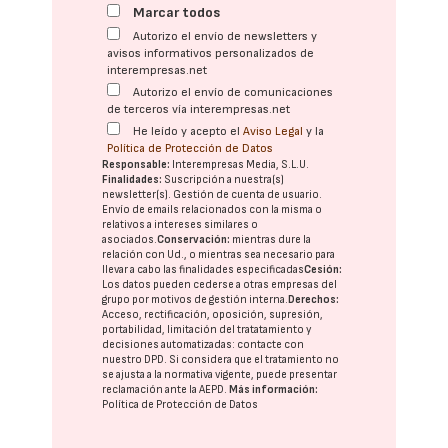
Marcar todos
Autorizo el envío de newsletters y
avisos informativos personalizados de
interempresas.net
Autorizo el envío de comunicaciones
de terceros vía interempresas.net
He leído y acepto el
Aviso Legal
y la
Política de Protección de Datos
Responsable:
Interempresas Media, S.L.U.
Finalidades:
Suscripción a nuestra(s)
newsletter(s). Gestión de cuenta de usuario.
Envío de emails relacionados con la misma o
relativos a intereses similares o
asociados.
Conservación:
mientras dure la
relación con Ud., o mientras sea necesario para
llevar a cabo las finalidades especificadas
Cesión:
Los datos pueden cederse a otras
empresas del
grupo
por motivos de gestión interna.
Derechos:
Acceso, rectificación, oposición, supresión,
portabilidad, limitación del tratatamiento y
decisiones automatizadas:
contacte con
nuestro DPD
. Si considera que el tratamiento no
se ajusta a la normativa vigente, puede presentar
reclamación ante la
AEPD
.
Más información:
Política de Protección de Datos