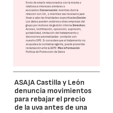
Envío de emails relacionados con la misma o
relativos a intereses similares o
asociados.
Conservación:
mientras dure la
relación con Ud., o mientras sea necesario para
llevar a cabo las finalidades especificadas
Cesión:
Los datos pueden cederse a otras
empresas del
grupo
por motivos de gestión interna.
Derechos:
Acceso, rectificación, oposición, supresión,
portabilidad, limitación del tratatamiento y
decisiones automatizadas:
contacte con
nuestro DPD
. Si considera que el tratamiento no
se ajusta a la normativa vigente, puede presentar
reclamación ante la
AEPD
.
Más información:
Política de Protección de Datos
ASAJA Castilla y León
denuncia movimientos
para rebajar el precio
de la uva antes de una