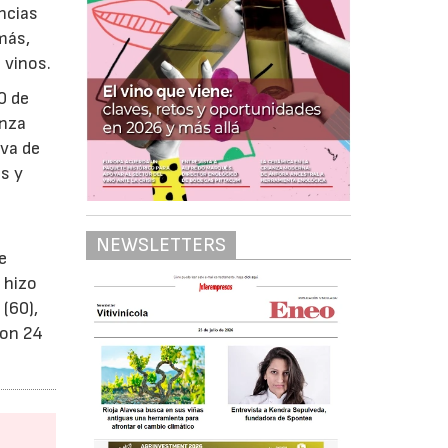
ncias
más,
 vinos.
0 de
anza
eva de
s y
e
NEWSLETTERS
e
 hizo
 (60),
con 24