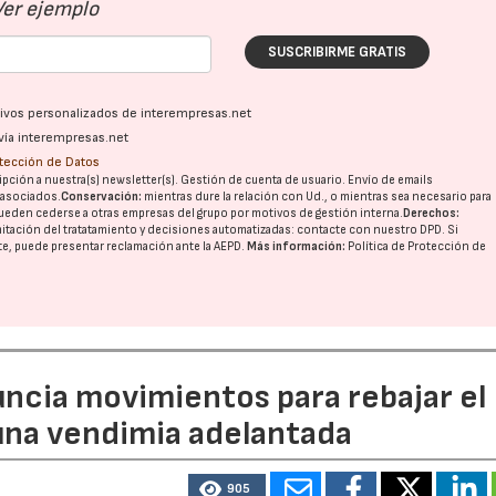
Ver ejemplo
SUSCRIBIRME GRATIS
ativos personalizados de interempresas.net
vía interempresas.net
otección de Datos
pción a nuestra(s) newsletter(s). Gestión de cuenta de usuario. Envío de emails
o asociados.
Conservación:
mientras dure la relación con Ud., o mientras sea necesario para
ueden cederse a otras
empresas del grupo
por motivos de gestión interna.
Derechos:
imitación del tratatamiento y decisiones automatizadas:
contacte con nuestro DPD
. Si
23/07/2026
30/07/2026
nte, puede presentar reclamación ante la
AEPD
.
Más información:
Política de Protección de
uncia movimientos para rebajar el
 una vendimia adelantada
905