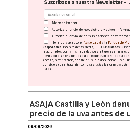
Suscríbase a nuestra Newsletter -
Marcar todos
Autorizo el envío de newsletters y avisos inform
Autorizo el envío de comunicaciones de terceros 
He leído y acepto el
Aviso Legal
y la
Política de Pr
Responsable:
Interempresas Media, S.L.U.
Finalidades:
Suscri
relacionados con la misma o relativos a intereses similares 
llevar a cabo las finalidades especificadas
Cesión:
Los datos p
Acceso, rectificación, oposición, supresión, portabilidad, l
considera que el tratamiento no se ajusta a la normativa vige
Datos
ASAJA Castilla y León den
precio de la uva antes de
06/08/2026