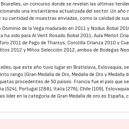
 Bruxelles, un concurso donde se revelan las últimas tende
orcionando una instantánea actualizada del sector. Un año 
r su cantidad de muestras enviadas, como la calidad de sus
do Dominio de la Vega madurado en 2011 y Nodus Bobal 201
ta ha sido para Al Vent Rosado Bobal 2011, Aula Merlot Cri
oro 2011 de Pago de Tharsys, Corolilla Crianza 2010 y Cu
Mitos 2012 y Mitos Selección 2012, ambos de Bodegas Neo
elles, que este año tuvo lugar en Bratislava, Eslovaquia, s
into rango (Gran Medalla de Oro, Medalla de Oro y Medalla d
quetas procedentes de 50 países. Francia fue el país que se
(524), Portugal (288), Italia (276), Chile (109), Eslovaquia
 país líder en la categoría de Gran Medalla de oro es España, 