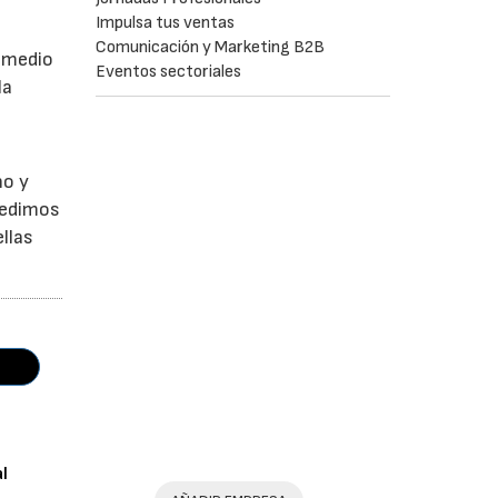
Impulsa tus ventas
a
Comunicación y Marketing B2B
r medio
Eventos sectoriales
la
no y
Pedimos
llas
al