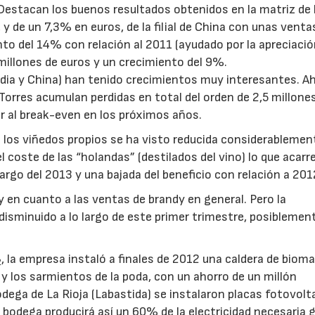
 Destacan los buenos resultados obtenidos en la matriz de
 de un 7,3% en euros, de la filial de China con unas venta
nto del 14% con relación al 2011 (ayudado por la apreciació
 millones de euros y un crecimiento del 9%.
 India y China) han tenido crecimientos muy interesantes. A
o Torres acumulan perdidas en total del orden de 2,5 millone
gar al break-even en los próximos años.
e los viñedos propios se ha visto reducida considerablemen
coste de las “holandas” (destilados del vino) lo que acarr
argo del 2013 y una bajada del beneficio con relación a 201
 en cuanto a las ventas de brandy en general. Pero la
 disminuido a lo largo de este primer trimestre, posiblemen
.
, la empresa instaló a finales de 2012 una caldera de biom
2
a y los sarmientos de la poda, con un ahorro de un millón
ega de La Rioja (Labastida) se instalaron placas fotovolt
bodega producirá así un 60% de la electricidad necesaria 