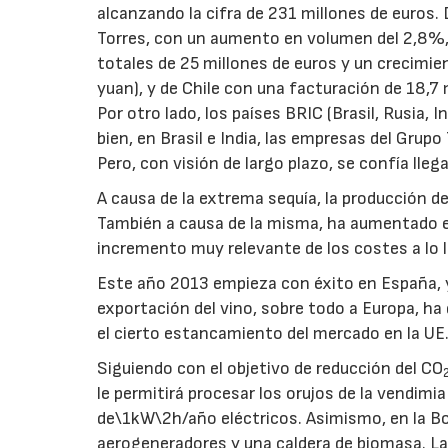
alcanzando la cifra de 231 millones de euros.
Torres, con un aumento en volumen del 2,8%, y
totales de 25 millones de euros y un crecimie
yuan), y de Chile con una facturación de 18,7
Por otro lado, los países BRIC (Brasil, Rusia,
bien, en Brasil e India, las empresas del Grup
Pero, con visión de largo plazo, se confía lle
A causa de la extrema sequía, la producción d
También a causa de la misma, ha aumentado el 
incremento muy relevante de los costes a lo l
Este año 2013 empieza con éxito en España, y
exportación del vino, sobre todo a Europa, ha
el cierto estancamiento del mercado en la UE
Siguiendo con el objetivo de reducción del CO
le permitirá procesar los orujos de la vendimi
de\1kW\2h/año eléctricos. Asimismo, en la Bod
aerogeneradores y una caldera de biomasa. La 