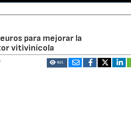
euros para mejorar la
r vitivinícola
6
821
n fondos comunitarios en el marco de la PAC, apoyará
nsformación, infraestructuras vitivinícolas y comercializa