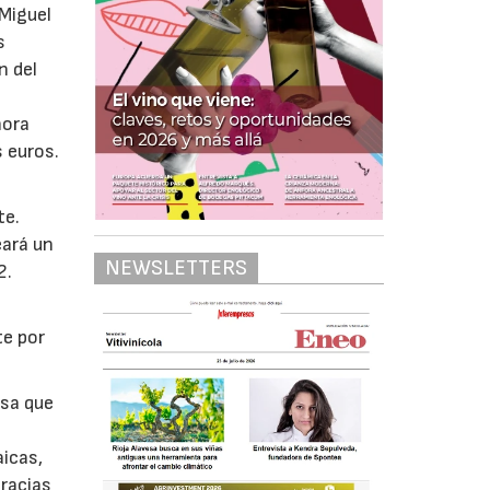
 Miguel
s
n del
hora
s euros.
te.
eará un
NEWSLETTERS
2.
te por
asa que
aicas,
gracias