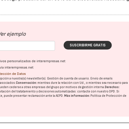
Ver ejemplo
SUSCRIBIRME GRATIS
23/07/2026
30/07/2026
ativos personalizados de interempresas.net
vía interempresas.net
otección de Datos
pción a nuestra(s) newsletter(s). Gestión de cuenta de usuario. Envío de emails
o asociados.
Conservación:
mientras dure la relación con Ud., o mientras sea necesario para
ueden cederse a otras
empresas del grupo
por motivos de gestión interna.
Derechos:
imitación del tratatamiento y decisiones automatizadas:
contacte con nuestro DPD
. Si
nte, puede presentar reclamación ante la
AEPD
.
Más información:
Política de Protección de