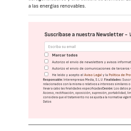
a las energías renovables.
Suscríbase a nuestra Newsletter -
Marcar todos
Autorizo el envío de newsletters y avisos inform
Autorizo el envío de comunicaciones de terceros 
He leído y acepto el
Aviso Legal
y la
Política de Pr
Responsable:
Interempresas Media, S.L.U.
Finalidades:
Suscri
relacionados con la misma o relativos a intereses similares 
llevar a cabo las finalidades especificadas
Cesión:
Los datos p
Acceso, rectificación, oposición, supresión, portabilidad, l
considera que el tratamiento no se ajusta a la normativa vige
Datos