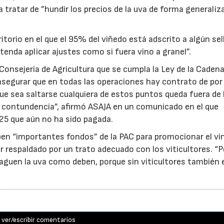
a tratar de ”hundir los precios de la uva de forma generaliza
torio en el que el 95% del viñedo está adscrito a algún sel
tenda aplicar ajustes como si fuera vino a granel”.
Consejería de Agricultura que se cumpla la Ley de la Caden
, asegurar que en todas las operaciones hay contrato de po
 que sea saltarse cualquiera de estos puntos queda fuera de 
on contundencia”, afirmó ASAJA en un comunicado en el que
25 que aún no ha sido pagada.
ben “importantes fondos” de la PAC para promocionar el vi
r respaldado por un trato adecuado con los viticultores. “
aguen la uva como deben, porque sin viticultores también e
ver/escribir comentarios