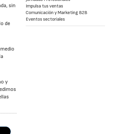
da, sin
Impulsa tus ventas
Comunicación y Marketing B2B
Eventos sectoriales
lo de
a
r medio
la
no y
Pedimos
llas