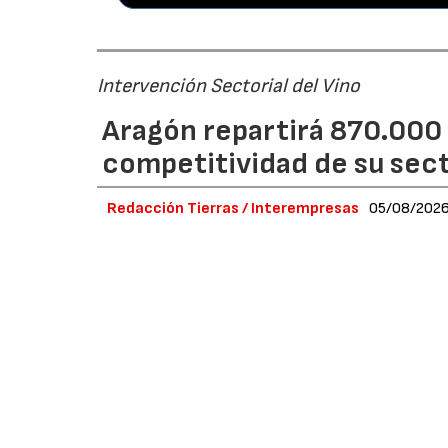
Intervención Sectorial del Vino
Aragón repartirá 870.000 
competitividad de su secto
Redacción Tierras / Interempresas
05/08/202
La convocatoria, financiada íntegramente co
inversiones materiales e inmateriales en tra