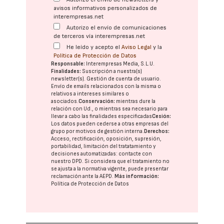
avisos informativos personalizados de
interempresas.net
Autorizo el envío de comunicaciones
de terceros vía interempresas.net
He leído y acepto el
Aviso Legal
y la
Política de Protección de Datos
Responsable:
Interempresas Media, S.L.U.
Finalidades:
Suscripción a nuestra(s)
newsletter(s). Gestión de cuenta de usuario.
Envío de emails relacionados con la misma o
relativos a intereses similares o
asociados.
Conservación:
mientras dure la
relación con Ud., o mientras sea necesario para
llevar a cabo las finalidades especificadas
Cesión:
Los datos pueden cederse a otras
empresas del
grupo
por motivos de gestión interna.
Derechos:
Acceso, rectificación, oposición, supresión,
portabilidad, limitación del tratatamiento y
decisiones automatizadas:
contacte con
nuestro DPD
. Si considera que el tratamiento no
se ajusta a la normativa vigente, puede presentar
reclamación ante la
AEPD
.
Más información:
Política de Protección de Datos