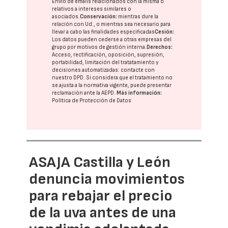
Envío de emails relacionados con la misma o
relativos a intereses similares o
asociados.
Conservación:
mientras dure la
relación con Ud., o mientras sea necesario para
llevar a cabo las finalidades especificadas
Cesión:
Los datos pueden cederse a otras
empresas del
grupo
por motivos de gestión interna.
Derechos:
Acceso, rectificación, oposición, supresión,
portabilidad, limitación del tratatamiento y
decisiones automatizadas:
contacte con
nuestro DPD
. Si considera que el tratamiento no
se ajusta a la normativa vigente, puede presentar
reclamación ante la
AEPD
.
Más información:
Política de Protección de Datos
ASAJA Castilla y León
denuncia movimientos
para rebajar el precio
de la uva antes de una