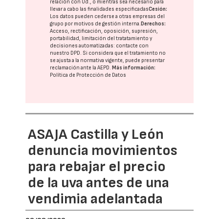
relación con Ud., o mientras sea necesario para
llevar a cabo las finalidades especificadas
Cesión:
Los datos pueden cederse a otras
empresas del
grupo
por motivos de gestión interna.
Derechos:
Acceso, rectificación, oposición, supresión,
portabilidad, limitación del tratatamiento y
decisiones automatizadas:
contacte con
nuestro DPD
. Si considera que el tratamiento no
se ajusta a la normativa vigente, puede presentar
reclamación ante la
AEPD
.
Más información:
Política de Protección de Datos
ASAJA Castilla y León
denuncia movimientos
para rebajar el precio
de la uva antes de una
vendimia adelantada