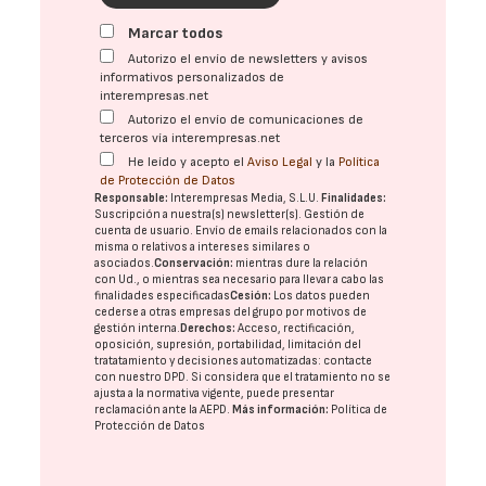
Marcar todos
Autorizo el envío de newsletters y avisos
informativos personalizados de
interempresas.net
Autorizo el envío de comunicaciones de
terceros vía interempresas.net
He leído y acepto el
Aviso Legal
y la
Política
de Protección de Datos
Responsable:
Interempresas Media, S.L.U.
Finalidades:
Suscripción a nuestra(s) newsletter(s). Gestión de
cuenta de usuario. Envío de emails relacionados con la
misma o relativos a intereses similares o
asociados.
Conservación:
mientras dure la relación
con Ud., o mientras sea necesario para llevar a cabo las
finalidades especificadas
Cesión:
Los datos pueden
cederse a otras
empresas del grupo
por motivos de
gestión interna.
Derechos:
Acceso, rectificación,
oposición, supresión, portabilidad, limitación del
tratatamiento y decisiones automatizadas:
contacte
con nuestro DPD
. Si considera que el tratamiento no se
ajusta a la normativa vigente, puede presentar
reclamación ante la
AEPD
.
Más información:
Política de
Protección de Datos