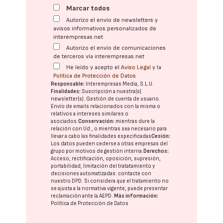
Marcar todos
Autorizo el envío de newsletters y
avisos informativos personalizados de
interempresas.net
Autorizo el envío de comunicaciones
de terceros vía interempresas.net
He leído y acepto el
Aviso Legal
y la
Política de Protección de Datos
Responsable:
Interempresas Media, S.L.U.
Finalidades:
Suscripción a nuestra(s)
newsletter(s). Gestión de cuenta de usuario.
Envío de emails relacionados con la misma o
relativos a intereses similares o
asociados.
Conservación:
mientras dure la
relación con Ud., o mientras sea necesario para
llevar a cabo las finalidades especificadas
Cesión:
Los datos pueden cederse a otras
empresas del
grupo
por motivos de gestión interna.
Derechos:
Acceso, rectificación, oposición, supresión,
portabilidad, limitación del tratatamiento y
decisiones automatizadas:
contacte con
nuestro DPD
. Si considera que el tratamiento no
se ajusta a la normativa vigente, puede presentar
reclamación ante la
AEPD
.
Más información:
Política de Protección de Datos