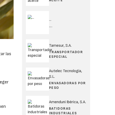
ACEITE
...
...
Tamesur, S.A.
TRANSPORTADOR
ar las
ESPECIAL
Autelec Tecnología,
S.L.
teger
ENVASADORAS POR
PESO
Amenduni Ibérica, S.A.
emen
BATIDORAS
INDUSTRIALES