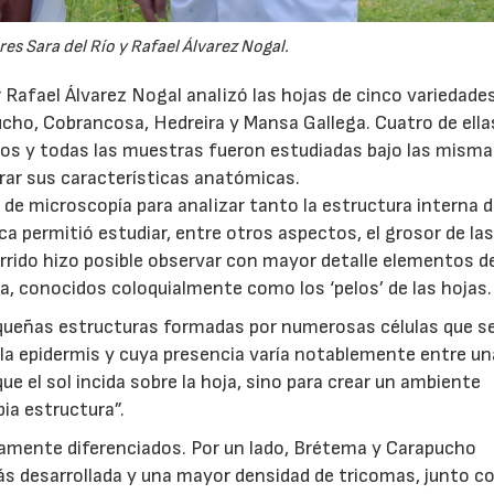
es Sara del Río y Rafael Álvarez Nogal.
or Rafael Álvarez Nogal analizó las hojas de cinco variedade
ucho, Cobrancosa, Hedreira y Mansa Gallega. Cuatro de ella
os y todas las muestras fueron estudiadas bajo las mism
rar sus características anatómicas.
 de microscopía para analizar tanto la estructura interna d
a permitió estudiar, entre otros aspectos, el grosor de las
rrido hizo posible observar con mayor detalle elementos d
a, conocidos coloquialmente como los ‘pelos’ de las hojas.
equeñas estructuras formadas por numerosas células que s
la epidermis y cuya presencia varía notablemente entre u
ue el sol incida sobre la hoja, sino para crear un ambiente
pia estructura”.
aramente diferenciados. Por un lado, Brétema y Carapucho
s desarrollada y una mayor densidad de tricomas, junto c