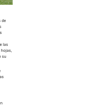
s de
s
as
e las
 hojas,
e su
e
nas
on