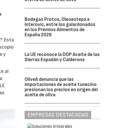
e
Bodegas Protos, Oleoestepa e
Interovic, entre los galardonados
en los Premios Alimentos de
España 2026
o? Esta
oscopio
a y
La UE reconoce la DOP Aceite de las
Sierras Espadán y Calderona
e al
la
OliveA denuncia que las
importaciones de aceite tunecino
ULE
presionan los precios en origen del
las
aceite de oliva
EMPRESAS DESTACADAS