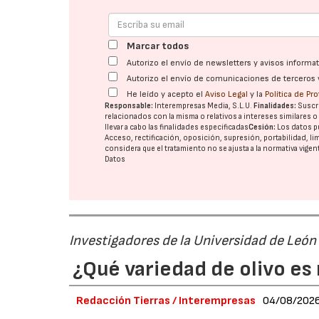
Marcar todos
Autorizo el envío de newsletters y avisos inform
Autorizo el envío de comunicaciones de terceros 
He leído y acepto el
Aviso Legal
y la
Política de Pr
Responsable:
Interempresas Media, S.L.U.
Finalidades:
Suscri
relacionados con la misma o relativos a intereses similares 
llevar a cabo las finalidades especificadas
Cesión:
Los datos p
Acceso, rectificación, oposición, supresión, portabilidad, l
considera que el tratamiento no se ajusta a la normativa vige
Datos
Investigadores de la Universidad de León
¿Qué variedad de olivo es 
Redacción Tierras / Interempresas
04/08/202