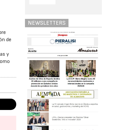
NEWSLETTERS
bre
ión de
nas y
 como