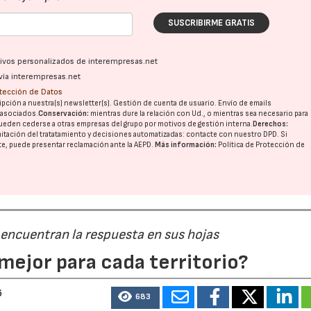
SUSCRIBIRME GRATIS
23/07/2026
30/07/2026
ativos personalizados de interempresas.net
vía interempresas.net
otección de Datos
pción a nuestra(s) newsletter(s). Gestión de cuenta de usuario. Envío de emails
o asociados.
Conservación:
mientras dure la relación con Ud., o mientras sea necesario para
ueden cederse a otras
empresas del grupo
por motivos de gestión interna.
Derechos:
imitación del tratatamiento y decisiones automatizadas:
contacte con nuestro DPD
. Si
nte, puede presentar reclamación ante la
AEPD
.
Más información:
Política de Protección de
 encuentran la respuesta en sus hojas
mejor para cada territorio?
6
683