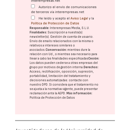
interempresas.net
Autorizo el envío de comunicaciones
de terceros vía interempresas.net
He leído y acepto el
Aviso Legal
y la
Política de Protección de Datos
Responsable:
Interempresas Media, S.L.U.
Finalidades:
Suscripción a nuestra(s)
newsletter(s). Gestión de cuenta de usuario.
Envío de emails relacionados con la misma o
relativos a intereses similares o
asociados.
Conservación:
mientras dure la
relación con Ud., o mientras sea necesario para
llevar a cabo las finalidades especificadas
Cesión:
Los datos pueden cederse a otras
empresas del
grupo
por motivos de gestión interna.
Derechos:
Acceso, rectificación, oposición, supresión,
portabilidad, limitación del tratatamiento y
decisiones automatizadas:
contacte con
nuestro DPD
. Si considera que el tratamiento no
se ajusta a la normativa vigente, puede presentar
reclamación ante la
AEPD
.
Más información:
Política de Protección de Datos