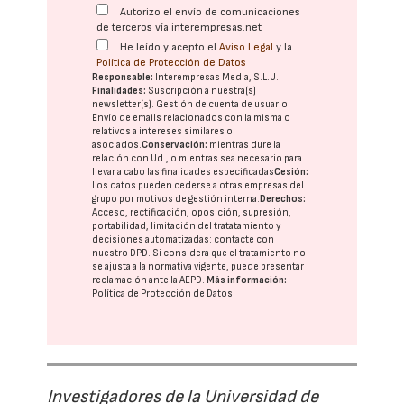
Autorizo el envío de comunicaciones
de terceros vía interempresas.net
He leído y acepto el
Aviso Legal
y la
Política de Protección de Datos
Responsable:
Interempresas Media, S.L.U.
Finalidades:
Suscripción a nuestra(s)
newsletter(s). Gestión de cuenta de usuario.
Envío de emails relacionados con la misma o
relativos a intereses similares o
asociados.
Conservación:
mientras dure la
relación con Ud., o mientras sea necesario para
llevar a cabo las finalidades especificadas
Cesión:
Los datos pueden cederse a otras
empresas del
grupo
por motivos de gestión interna.
Derechos:
Acceso, rectificación, oposición, supresión,
portabilidad, limitación del tratatamiento y
decisiones automatizadas:
contacte con
nuestro DPD
. Si considera que el tratamiento no
se ajusta a la normativa vigente, puede presentar
reclamación ante la
AEPD
.
Más información:
Política de Protección de Datos
Investigadores de la Universidad de