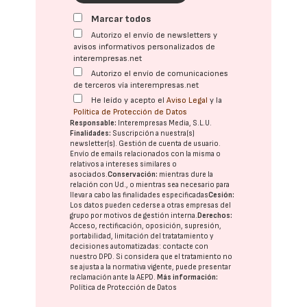
Marcar todos
Autorizo el envío de newsletters y
avisos informativos personalizados de
interempresas.net
Autorizo el envío de comunicaciones
de terceros vía interempresas.net
He leído y acepto el
Aviso Legal
y la
Política de Protección de Datos
Responsable:
Interempresas Media, S.L.U.
Finalidades:
Suscripción a nuestra(s)
newsletter(s). Gestión de cuenta de usuario.
Envío de emails relacionados con la misma o
relativos a intereses similares o
asociados.
Conservación:
mientras dure la
relación con Ud., o mientras sea necesario para
llevar a cabo las finalidades especificadas
Cesión:
Los datos pueden cederse a otras
empresas del
grupo
por motivos de gestión interna.
Derechos:
Acceso, rectificación, oposición, supresión,
portabilidad, limitación del tratatamiento y
decisiones automatizadas:
contacte con
nuestro DPD
. Si considera que el tratamiento no
se ajusta a la normativa vigente, puede presentar
reclamación ante la
AEPD
.
Más información:
Política de Protección de Datos