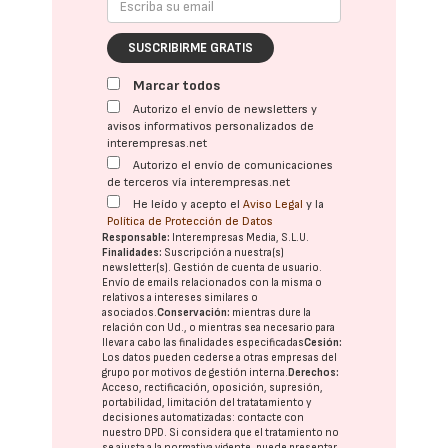
SUSCRIBIRME GRATIS
Marcar todos
Autorizo el envío de newsletters y
avisos informativos personalizados de
interempresas.net
Autorizo el envío de comunicaciones
de terceros vía interempresas.net
He leído y acepto el
Aviso Legal
y la
Política de Protección de Datos
Responsable:
Interempresas Media, S.L.U.
Finalidades:
Suscripción a nuestra(s)
newsletter(s). Gestión de cuenta de usuario.
Envío de emails relacionados con la misma o
relativos a intereses similares o
asociados.
Conservación:
mientras dure la
relación con Ud., o mientras sea necesario para
llevar a cabo las finalidades especificadas
Cesión:
Los datos pueden cederse a otras
empresas del
grupo
por motivos de gestión interna.
Derechos:
Acceso, rectificación, oposición, supresión,
portabilidad, limitación del tratatamiento y
decisiones automatizadas:
contacte con
nuestro DPD
. Si considera que el tratamiento no
se ajusta a la normativa vigente, puede presentar