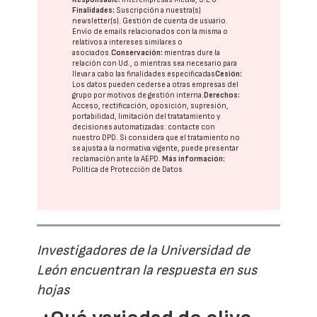
Finalidades:
Suscripción a nuestra(s)
newsletter(s). Gestión de cuenta de usuario.
Envío de emails relacionados con la misma o
relativos a intereses similares o
asociados.
Conservación:
mientras dure la
relación con Ud., o mientras sea necesario para
llevar a cabo las finalidades especificadas
Cesión:
Los datos pueden cederse a otras
empresas del
grupo
por motivos de gestión interna.
Derechos:
Acceso, rectificación, oposición, supresión,
portabilidad, limitación del tratatamiento y
decisiones automatizadas:
contacte con
nuestro DPD
. Si considera que el tratamiento no
se ajusta a la normativa vigente, puede presentar
reclamación ante la
AEPD
.
Más información:
Política de Protección de Datos
Investigadores de la Universidad de
León encuentran la respuesta en sus
hojas