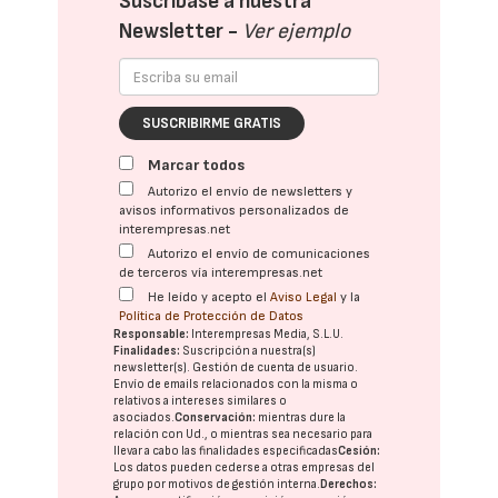
Suscríbase a nuestra
Newsletter -
Ver ejemplo
SUSCRIBIRME GRATIS
Marcar todos
Autorizo el envío de newsletters y
avisos informativos personalizados de
interempresas.net
Autorizo el envío de comunicaciones
de terceros vía interempresas.net
He leído y acepto el
Aviso Legal
y la
Política de Protección de Datos
Responsable:
Interempresas Media, S.L.U.
Finalidades:
Suscripción a nuestra(s)
newsletter(s). Gestión de cuenta de usuario.
Envío de emails relacionados con la misma o
relativos a intereses similares o
asociados.
Conservación:
mientras dure la
relación con Ud., o mientras sea necesario para
llevar a cabo las finalidades especificadas
Cesión:
Los datos pueden cederse a otras
empresas del
grupo
por motivos de gestión interna.
Derechos: