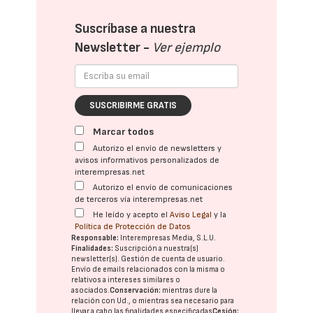
Suscríbase a nuestra
Newsletter -
Ver ejemplo
SUSCRIBIRME GRATIS
Marcar todos
Autorizo el envío de newsletters y
avisos informativos personalizados de
interempresas.net
Autorizo el envío de comunicaciones
de terceros vía interempresas.net
He leído y acepto el
Aviso Legal
y la
Política de Protección de Datos
Responsable:
Interempresas Media, S.L.U.
Finalidades:
Suscripción a nuestra(s)
newsletter(s). Gestión de cuenta de usuario.
Envío de emails relacionados con la misma o
relativos a intereses similares o
asociados.
Conservación:
mientras dure la
relación con Ud., o mientras sea necesario para
llevar a cabo las finalidades especificadas
Cesión: