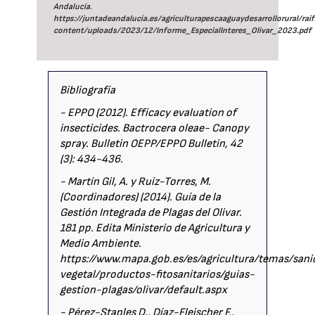
Andalucía.
https://juntadeandalucia.es/agriculturapescaaguaydesarrollorural/rai
content/uploads/2023/12/Informe_EspecialInteres_Olivar_2023.pdf
Bibliografía
- EPPO (2012). Efficacy evaluation of
insecticides. Bactrocera oleae- Canopy
spray. Bulletin OEPP/EPPO Bulletin, 42
(3): 434-436.
- Martín Gil, A. y Ruiz-Torres, M.
(Coordinadores) (2014). Guía de la
Gestión Integrada de Plagas del Olivar.
181 pp. Edita Ministerio de Agricultura y
Medio Ambiente.
https://www.mapa.gob.es/es/agricultura/temas/sani
vegetal/productos-fitosanitarios/guias-
gestion-plagas/olivar/default.aspx
- Pérez-Staples D., Díaz-Fleischer F.,