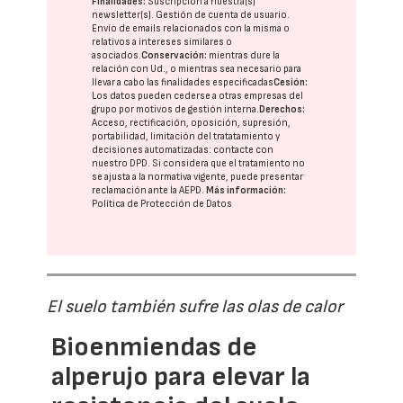
Finalidades:
Suscripción a nuestra(s)
newsletter(s). Gestión de cuenta de usuario.
Envío de emails relacionados con la misma o
relativos a intereses similares o
asociados.
Conservación:
mientras dure la
relación con Ud., o mientras sea necesario para
llevar a cabo las finalidades especificadas
Cesión:
Los datos pueden cederse a otras
empresas del
grupo
por motivos de gestión interna.
Derechos:
Acceso, rectificación, oposición, supresión,
portabilidad, limitación del tratatamiento y
decisiones automatizadas:
contacte con
nuestro DPD
. Si considera que el tratamiento no
se ajusta a la normativa vigente, puede presentar
reclamación ante la
AEPD
.
Más información:
Política de Protección de Datos
El suelo también sufre las olas de calor
Bioenmiendas de
alperujo para elevar la