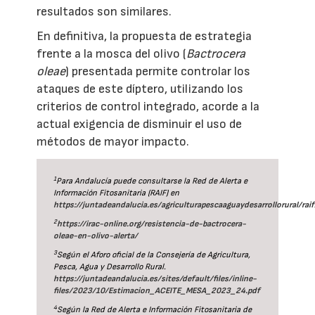
resultados son similares.
En definitiva, la propuesta de estrategia
frente a la mosca del olivo (
Bactrocera
oleae
) presentada permite controlar los
ataques de este díptero, utilizando los
criterios de control integrado, acorde a la
actual exigencia de disminuir el uso de
métodos de mayor impacto.
1
Para Andalucía puede consultarse la Red de Alerta e
Información Fitosanitaria (RAIF) en
https://juntadeandalucia.es/agriculturapescaaguaydesarrollorural/raif
2
https://irac-online.org/resistencia-de-bactrocera-
oleae-en-olivo-alerta/
3
Según el Aforo oficial de la Consejería de Agricultura,
Pesca, Agua y Desarrollo Rural.
https://juntadeandalucia.es/sites/default/files/inline-
files/2023/10/Estimacion_ACEITE_MESA_2023_24.pdf
4
Según la Red de Alerta e Información Fitosanitaria de