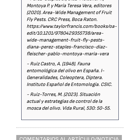
Montoya P. y María Teresa Vera, editores
(2020). Area-Wide Management of Fruit
Fly Pests. CRC Press, Boca Raton.
https://www.taylorfrancis.com/books/oa-
edit/10.1201/9780429355738/area-
wide-management-fruit-fly-pests-
diana-perez-staples-francisco-diaz-
fleischer-pablo-montoya-maria-vera
- Ruiz Castro, A. (1948). Fauna
entomológica del olivo en España. I-
Generalidades, Coleoptera, Diptera.
Instituto Español de Entomología. CSIC.
- Ruiz-Torres, M. (2023). Situación
actual y estrategias de control de la
mosca del olivo. Vida Rural, 530: 50-55.
COMENTARIOS AL ARTÍCULO/NOTICIA