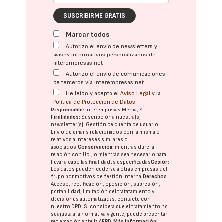
SUSCRIBIRME GRATIS
Marcar todos
Autorizo el envío de newsletters y
avisos informativos personalizados de
interempresas.net
Autorizo el envío de comunicaciones
de terceros vía interempresas.net
He leído y acepto el
Aviso Legal
y la
Política de Protección de Datos
Responsable:
Interempresas Media, S.L.U.
Finalidades:
Suscripción a nuestra(s)
newsletter(s). Gestión de cuenta de usuario.
Envío de emails relacionados con la misma o
relativos a intereses similares o
asociados.
Conservación:
mientras dure la
relación con Ud., o mientras sea necesario para
llevar a cabo las finalidades especificadas
Cesión:
Los datos pueden cederse a otras
empresas del
grupo
por motivos de gestión interna.
Derechos:
Acceso, rectificación, oposición, supresión,
portabilidad, limitación del tratatamiento y
decisiones automatizadas:
contacte con
nuestro DPD
. Si considera que el tratamiento no
se ajusta a la normativa vigente, puede presentar
reclamación ante la
AEPD
.
Más información: