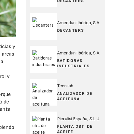
DECANTERS
Amenduni Ibérica, S.A.
DECANTERS
icias y
Amenduni Ibérica, S.A.
s arcas
BATIDORAS
la
INDUSTRIALES
rol y
Tecnilab
ANALIZADOR DE
orque
ACEITUNA
ó de
mente
Pieralisi España, S.L.U.
PLANTA OBT. DE
ibiendo
ACEITE