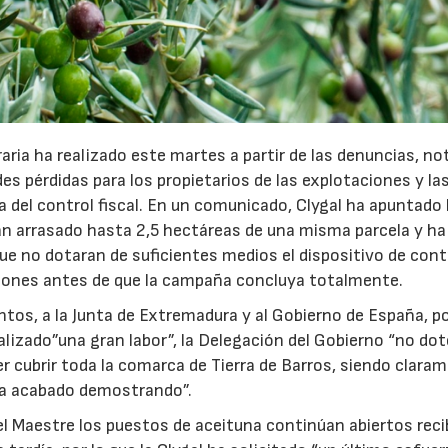
aria ha realizado este martes a partir de las denuncias, not
s pérdidas para los propietarios de las explotaciones y la
 del control fiscal. En un comunicado, Clygal ha apuntado 
han arrasado hasta 2,5 hectáreas de una misma parcela y ha
ue no dotaran de suficientes medios el dispositivo de cont
aciones antes de que la campaña concluya totalmente.
ntos, a la Junta de Extremadura y al Gobierno de España, p
alizado”una gran labor”, la Delegación del Gobierno “no dot
er cubrir toda la comarca de Tierra de Barros, siendo clara
ha acabado demostrando”.
el Maestre los puestos de aceituna continúan abiertos rec