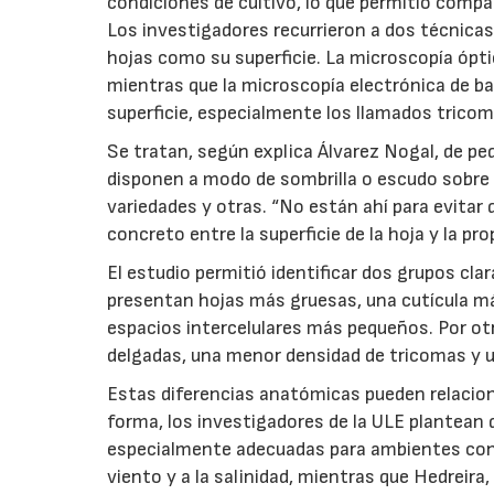
condiciones de cultivo, lo que permitió compa
Los investigadores recurrieron a dos técnicas
hojas como su superficie. La microscopía óptic
mientras que la microscopía electrónica de ba
superficie, especialmente los llamados tricom
Se tratan, según explica Álvarez Nogal, de p
disponen a modo de sombrilla o escudo sobre 
variedades y otras. “No están ahí para evitar q
concreto entre la superficie de la hoja y la pro
El estudio permitió identificar dos grupos cl
presentan hojas más gruesas, una cutícula má
espacios intercelulares más pequeños. Por o
delgadas, una menor densidad de tricomas y u
Estas diferencias anatómicas pueden relacio
forma, los investigadores de la ULE plantean
especialmente adecuadas para ambientes con
viento y a la salinidad, mientras que Hedreir