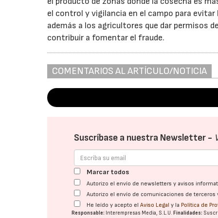
el producto de zonas donde la cosecha es más t
el control y vigilancia en el campo para evita
además a los agricultores que dar permisos de
contribuir a fomentar el fraude.
COMENTARIOS AL ARTÍCULO/NOTICIA
Suscríbase a nuestra Newsletter -
Marcar todos
Autorizo el envío de newsletters y avisos inform
Autorizo el envío de comunicaciones de terceros 
He leído y acepto el
Aviso Legal
y la
Política de Pr
Responsable:
Interempresas Media, S.L.U.
Finalidades:
Suscri