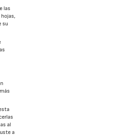
e las
 hojas,
e su
e
nas
on
s más
esta
cerlas
as al
juste a