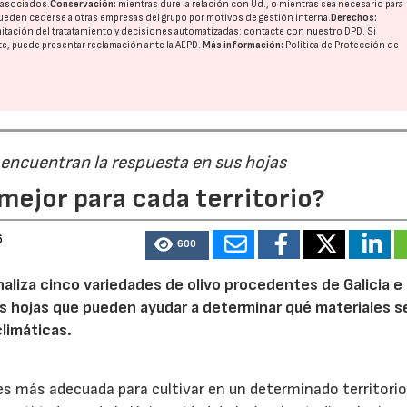
o asociados.
Conservación:
mientras dure la relación con Ud., o mientras sea necesario para
ueden cederse a otras
empresas del grupo
por motivos de gestión interna.
Derechos:
imitación del tratatamiento y decisiones automatizadas:
contacte con nuestro DPD
. Si
23/07/2026
30/07/2026
nte, puede presentar reclamación ante la
AEPD
.
Más información:
Política de Protección de
 encuentran la respuesta en sus hojas
mejor para cada territorio?
6
600
naliza cinco variedades de olivo procedentes de Galicia e
s hojas que pueden ayudar a determinar qué materiales s
limáticas.
 es más adecuada para cultivar en un determinado territori