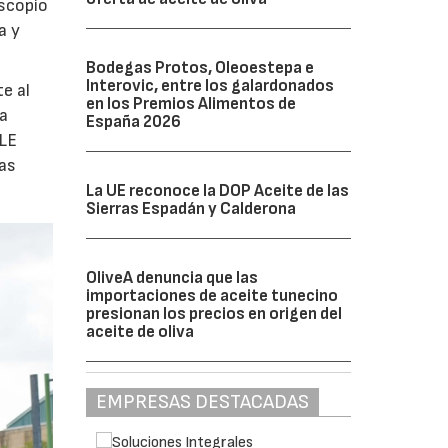
oscopio
a y
Bodegas Protos, Oleoestepa e
Interovic, entre los galardonados
e al
en los Premios Alimentos de
la
España 2026
ULE
las
La UE reconoce la DOP Aceite de las
Sierras Espadán y Calderona
OliveA denuncia que las
importaciones de aceite tunecino
presionan los precios en origen del
aceite de oliva
EMPRESAS DESTACADAS