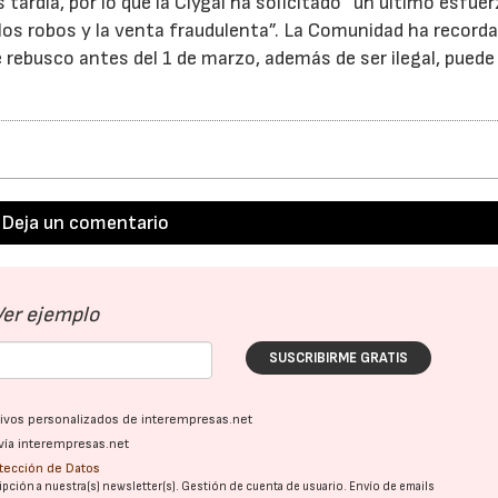
ardía, por lo que la Clygal ha solicitado “un último esfue
r los robos y la venta fraudulenta”. La Comunidad ha record
 rebusco antes del 1 de marzo, además de ser ilegal, puede
Deja un comentario
Ver ejemplo
SUSCRIBIRME GRATIS
ativos personalizados de interempresas.net
vía interempresas.net
otección de Datos
pción a nuestra(s) newsletter(s). Gestión de cuenta de usuario. Envío de emails