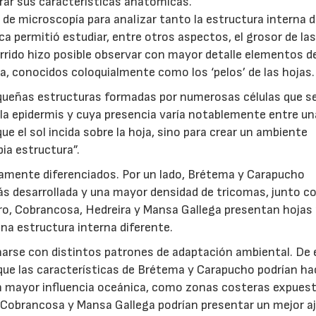
rar sus características anatómicas.
 de microscopía para analizar tanto la estructura interna d
a permitió estudiar, entre otros aspectos, el grosor de las
rrido hizo posible observar con mayor detalle elementos d
a, conocidos coloquialmente como los ‘pelos’ de las hojas.
equeñas estructuras formadas por numerosas células que s
la epidermis y cuya presencia varía notablemente entre u
ue el sol incida sobre la hoja, sino para crear un ambiente
pia estructura”.
aramente diferenciados. Por un lado, Brétema y Carapucho
s desarrollada y una mayor densidad de tricomas, junto c
tro, Cobrancosa, Hedreira y Mansa Gallega presentan hoja
na estructura interna diferente.
narse con distintos patrones de adaptación ambiental. De 
 que las características de Brétema y Carapucho podrían ha
 mayor influencia oceánica, como zonas costeras expuest
a, Cobrancosa y Mansa Gallega podrían presentar un mejor a