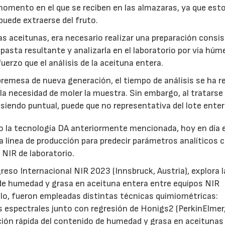
 momento en el que se reciben en las almazaras, ya que est
puede extraerse del fruto.
las aceitunas, era necesario realizar una preparación consi
pasta resultante y analizarla en el laboratorio por vía húm
erzo que el análisis de la aceituna entera.
bremesa de nueva generación, el tiempo de análisis se ha r
a necesidad de moler la muestra. Sin embargo, al tratarse
siendo puntual, puede que no representativa del lote enter
o la tecnología DA anteriormente mencionada, hoy en día 
 línea de producción para predecir parámetros analíticos c
NIR de laboratorio.
eso Internacional NIR 2023 (Innsbruck, Austria), explora l
s de humedad y grasa en aceituna entera entre equipos NIR
ello, fueron empleadas distintas técnicas quimiométricas:
 espectrales junto con regresión de Honigs2 (PerkinElmer
ación rápida del contenido de humedad y grasa en aceitunas