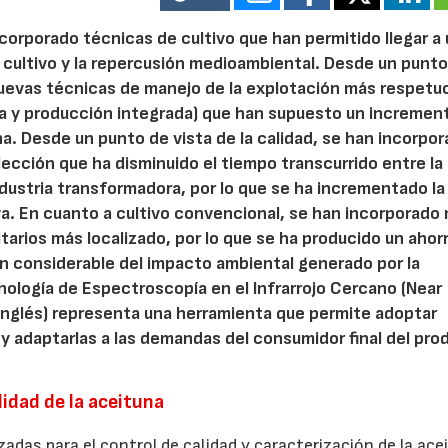
incorporado técnicas de cultivo que han permitido llegar a
el cultivo y la repercusión medioambiental. Desde un punt
nuevas técnicas de manejo de la explotación más respetu
a y producción integrada) que han supuesto un incremen
a. Desde un punto de vista de la calidad, se han incorpo
ección que ha disminuido el tiempo transcurrido entre la
ndustria transformadora, por lo que se ha incrementado la
va. En cuanto a cultivo convencional, se han incorporado
tarios más localizado, por lo que se ha producido un ahorr
 considerable del impacto ambiental generado por la
nología de Espectroscopía en el Infrarrojo Cercano (Near
 inglés) representa una herramienta que permite adoptar
y adaptarlas a las demandas del consumidor final del pro
lidad de la aceituna
zadas para el control de calidad y caracterización de la ace