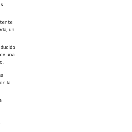
os
stente
eda; un
educido
 de una
o.
es
on la
a
,