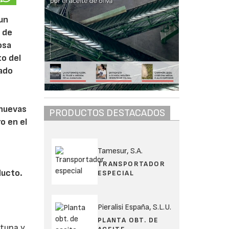
 un
o de
osa
to del
rado
 nuevas
PRODUCTOS DESTACADOS
o en el
Tamesur, S.A.
TRANSPORTADOR
ducto.
ESPECIAL
Pieralisi España, S.L.U.
PLANTA OBT. DE
ituna y