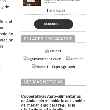
emas
 y de
23/07/2026
los, el
SUSCRIBIRSE
na
posición
ENLACES DESTACADOS
adiación
un
e
ÚLTIMAS NOTICIAS
Cooperativas Agro-alimentarias
de Andalucía respalda la activación
del mecanismo para regular la
oferta de aceite de oliva