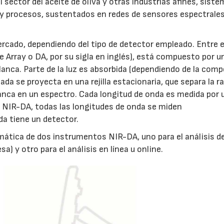
l sector del aceite de oliva y otras industrias afines, sist
s y procesos, sustentados en redes de sensores espectrales
23/07/2026
30/07/2026
cado, dependiendo del tipo de detector empleado. Entre el
 Array o DA, por su sigla en inglés), está compuesto por u
lanca. Parte de la luz es absorbida (dependiendo de la com
ejada se proyecta en una rejilla estacionaria, que separa la r
blanca en un espectro. Cada longitud de onda es medida por 
a NIR-DA, todas las longitudes de onda se miden
a tiene un detector.
mática de dos instrumentos NIR-DA, uno para el análisis d
 y otro para el análisis en línea u online.