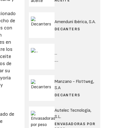
ACEITE
ccionado
echo de
Amenduni Ibérica, S.A.
os con
DECANTERS
n
les en
re los
...
aceite
...
ros de
ar su
ayoría
Manzano - Flottweg,
 y
S.A
DECANTERS
Autelec Tecnología,
cado de
S.L.
 e
ENVASADORAS POR