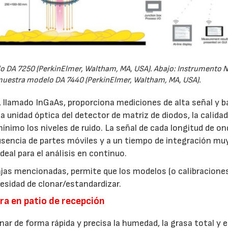
o DA 7250 (PerkinElmer, Waltham, MA, USA). Abajo: Instrumento N
a muestra modelo DA 7440 (PerkinElmer, Waltham, MA, USA).
llamado InGaAs, proporciona mediciones de alta señal y b
a unidad óptica del detector de matriz de diodos, la calidad
nimo los niveles de ruido. La señal de cada longitud de on
usencia de partes móviles y a un tiempo de integración mu
deal para el análisis en continuo.
ajas mencionadas, permite que los modelos (o calibracione
esidad de clonar/estandardizar.
ra en patio de recepción
nar de forma rápida y precisa la humedad, la grasa total y e