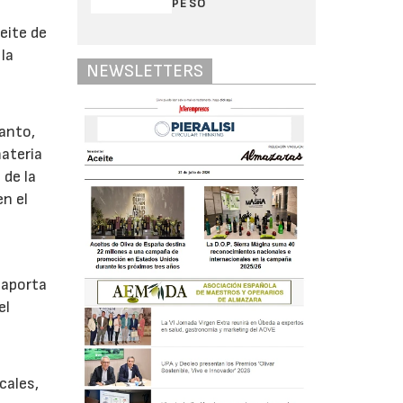
PESO
eite de
la
NEWSLETTERS
tanto,
materia
 de la
n el
 aporta
el
cales,