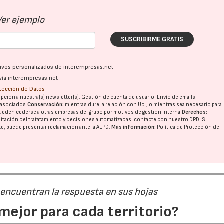
Ver ejemplo
23/07/2026
30/07/2026
SUSCRIBIRME GRATIS
ativos personalizados de interempresas.net
vía interempresas.net
otección de Datos
pción a nuestra(s) newsletter(s). Gestión de cuenta de usuario. Envío de emails
o asociados.
Conservación:
mientras dure la relación con Ud., o mientras sea necesario para
ueden cederse a otras
empresas del grupo
por motivos de gestión interna.
Derechos:
imitación del tratatamiento y decisiones automatizadas:
contacte con nuestro DPD
. Si
nte, puede presentar reclamación ante la
AEPD
.
Más información:
Política de Protección de
 encuentran la respuesta en sus hojas
mejor para cada territorio?