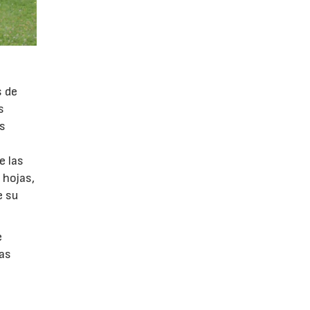
s de
s
as
e las
 hojas,
e su
e
nas