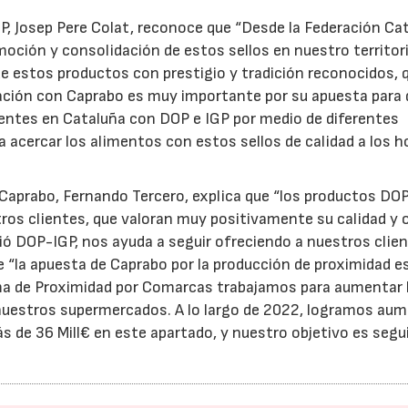
GP, Josep Pere Colat, reconoce que “Desde la Federación Ca
oción y consolidación de estos sellos en nuestro territori
e estos productos con prestigio y tradición reconocidos, 
ración con Caprabo es muy importante por su apuesta para 
entes en Cataluña con DOP e IGP por medio de diferentes
 a acercar los alimentos con estos sellos de calidad a los 
n Caprabo, Fernando Tercero, explica que “los productos DO
os clientes, que valoran muy positivamente su calidad y 
 DOP-IGP, nos ayuda a seguir ofreciendo a nuestros clien
 “la apuesta de Caprabo por la producción de proximidad e
a de Proximidad por Comarcas trabajamos para aumentar 
 nuestros supermercados. A lo largo de 2022, logramos au
s de 36 Mill€ en este apartado, y nuestro objetivo es segu