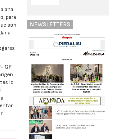
talana
o, para
NEWSLETTERS
que son
dar a
hogares
P-IGP
origen
tes lo
s
la
mentar
ir