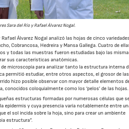
es Sara del Río y Rafael Álvarez Nogal.
or Rafael Álvarez Nogal analizó las hojas de cinco variedade
ucho, Cobrancosa, Hedreira y Mansa Gallega. Cuatro de ella
os y todas las muestras fueron estudiadas bajo las mism
rar sus características anatómicas.
 de microscopía para analizar tanto la estructura interna d
a permitió estudiar, entre otros aspectos, el grosor de las
rrido hizo posible observar con mayor detalle elementos d
a, conocidos coloquialmente como los ‘pelos’ de las hojas.
equeñas estructuras formadas por numerosas células que s
la epidermis y cuya presencia varía notablemente entre u
ue el sol incida sobre la hoja, sino para crear un ambiente
pia estructura”.