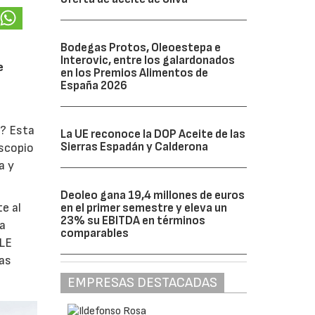
Bodegas Protos, Oleoestepa e
Interovic, entre los galardonados
e
en los Premios Alimentos de
España 2026
o? Esta
La UE reconoce la DOP Aceite de las
Sierras Espadán y Calderona
oscopio
a y
Deoleo gana 19,4 millones de euros
e al
en el primer semestre y eleva un
23% su EBITDA en términos
la
comparables
ULE
las
EMPRESAS DESTACADAS