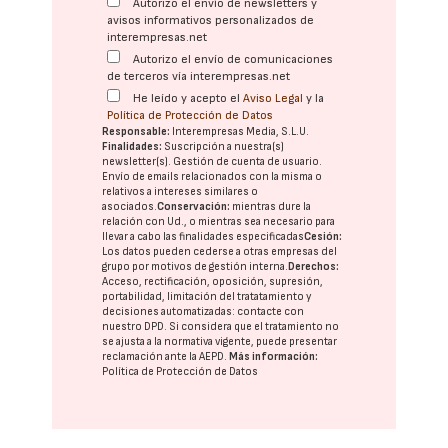
Autorizo el envío de newsletters y
avisos informativos personalizados de
interempresas.net
Autorizo el envío de comunicaciones
de terceros vía interempresas.net
He leído y acepto el
Aviso Legal
y la
Política de Protección de Datos
Responsable:
Interempresas Media, S.L.U.
Finalidades:
Suscripción a nuestra(s)
newsletter(s). Gestión de cuenta de usuario.
Envío de emails relacionados con la misma o
relativos a intereses similares o
asociados.
Conservación:
mientras dure la
relación con Ud., o mientras sea necesario para
llevar a cabo las finalidades especificadas
Cesión:
Los datos pueden cederse a otras
empresas del
grupo
por motivos de gestión interna.
Derechos:
Acceso, rectificación, oposición, supresión,
portabilidad, limitación del tratatamiento y
decisiones automatizadas:
contacte con
nuestro DPD
. Si considera que el tratamiento no
se ajusta a la normativa vigente, puede presentar
reclamación ante la
AEPD
.
Más información:
Política de Protección de Datos