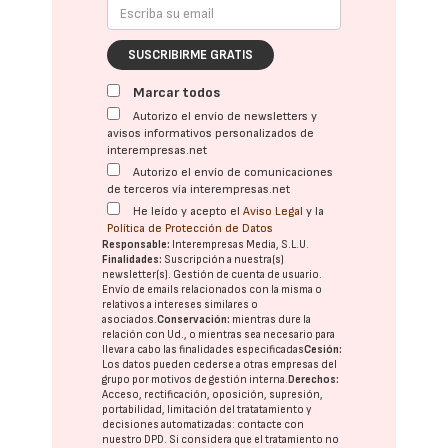
SUSCRIBIRME GRATIS
Marcar todos
Autorizo el envío de newsletters y
avisos informativos personalizados de
interempresas.net
Autorizo el envío de comunicaciones
de terceros vía interempresas.net
He leído y acepto el
Aviso Legal
y la
Política de Protección de Datos
Responsable:
Interempresas Media, S.L.U.
Finalidades:
Suscripción a nuestra(s)
newsletter(s). Gestión de cuenta de usuario.
Envío de emails relacionados con la misma o
relativos a intereses similares o
asociados.
Conservación:
mientras dure la
relación con Ud., o mientras sea necesario para
llevar a cabo las finalidades especificadas
Cesión:
Los datos pueden cederse a otras
empresas del
grupo
por motivos de gestión interna.
Derechos:
Acceso, rectificación, oposición, supresión,
portabilidad, limitación del tratatamiento y
decisiones automatizadas:
contacte con
nuestro DPD
. Si considera que el tratamiento no