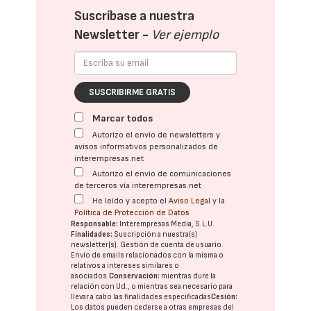
Suscríbase a nuestra
Newsletter -
Ver ejemplo
SUSCRIBIRME GRATIS
Marcar todos
Autorizo el envío de newsletters y
avisos informativos personalizados de
interempresas.net
Autorizo el envío de comunicaciones
de terceros vía interempresas.net
He leído y acepto el
Aviso Legal
y la
Política de Protección de Datos
Responsable:
Interempresas Media, S.L.U.
Finalidades:
Suscripción a nuestra(s)
newsletter(s). Gestión de cuenta de usuario.
Envío de emails relacionados con la misma o
relativos a intereses similares o
asociados.
Conservación:
mientras dure la
relación con Ud., o mientras sea necesario para
llevar a cabo las finalidades especificadas
Cesión:
Los datos pueden cederse a otras
empresas del