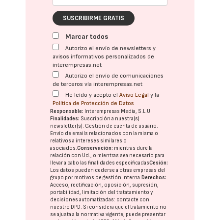
SUSCRIBIRME GRATIS
Marcar todos
Autorizo el envío de newsletters y
avisos informativos personalizados de
interempresas.net
Autorizo el envío de comunicaciones
de terceros vía interempresas.net
He leído y acepto el
Aviso Legal
y la
Política de Protección de Datos
Responsable:
Interempresas Media, S.L.U.
Finalidades:
Suscripción a nuestra(s)
newsletter(s). Gestión de cuenta de usuario.
Envío de emails relacionados con la misma o
relativos a intereses similares o
asociados.
Conservación:
mientras dure la
relación con Ud., o mientras sea necesario para
llevar a cabo las finalidades especificadas
Cesión:
Los datos pueden cederse a otras
empresas del
grupo
por motivos de gestión interna.
Derechos:
Acceso, rectificación, oposición, supresión,
portabilidad, limitación del tratatamiento y
decisiones automatizadas:
contacte con
nuestro DPD
. Si considera que el tratamiento no
se ajusta a la normativa vigente, puede presentar