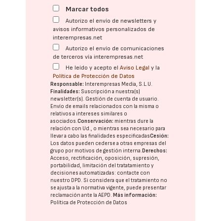
Marcar todos
Autorizo el envío de newsletters y
avisos informativos personalizados de
interempresas.net
Autorizo el envío de comunicaciones
de terceros vía interempresas.net
He leído y acepto el
Aviso Legal
y la
Política de Protección de Datos
Responsable:
Interempresas Media, S.L.U.
Finalidades:
Suscripción a nuestra(s)
newsletter(s). Gestión de cuenta de usuario.
Envío de emails relacionados con la misma o
relativos a intereses similares o
asociados.
Conservación:
mientras dure la
relación con Ud., o mientras sea necesario para
llevar a cabo las finalidades especificadas
Cesión:
Los datos pueden cederse a otras
empresas del
grupo
por motivos de gestión interna.
Derechos:
Acceso, rectificación, oposición, supresión,
portabilidad, limitación del tratatamiento y
decisiones automatizadas:
contacte con
nuestro DPD
. Si considera que el tratamiento no
se ajusta a la normativa vigente, puede presentar
reclamación ante la
AEPD
.
Más información:
Política de Protección de Datos