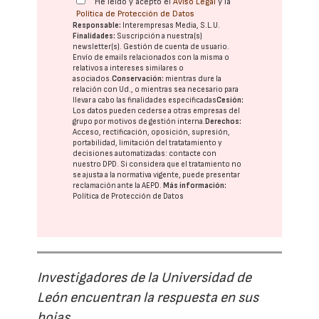
He leído y acepto el
Aviso Legal
y la
Política de Protección de Datos
Responsable:
Interempresas Media, S.L.U.
Finalidades:
Suscripción a nuestra(s)
newsletter(s). Gestión de cuenta de usuario.
Envío de emails relacionados con la misma o
relativos a intereses similares o
asociados.
Conservación:
mientras dure la
relación con Ud., o mientras sea necesario para
llevar a cabo las finalidades especificadas
Cesión:
Los datos pueden cederse a otras
empresas del
grupo
por motivos de gestión interna.
Derechos:
Acceso, rectificación, oposición, supresión,
portabilidad, limitación del tratatamiento y
decisiones automatizadas:
contacte con
nuestro DPD
. Si considera que el tratamiento no
se ajusta a la normativa vigente, puede presentar
reclamación ante la
AEPD
.
Más información:
Política de Protección de Datos
Investigadores de la Universidad de
León encuentran la respuesta en sus
hojas