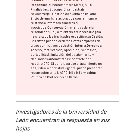
Política de Protección de Datos
Responsable:
Interempresas Media, S.L.U.
Finalidades:
Suscripción a nuestra(s)
newsletter(s). Gestión de cuenta de usuario.
Envío de emails relacionados con la misma o
relativos a intereses similares o
asociados.
Conservación:
mientras dure la
relación con Ud., o mientras sea necesario para
llevar a cabo las finalidades especificadas
Cesión:
Los datos pueden cederse a otras
empresas del
grupo
por motivos de gestión interna.
Derechos:
Acceso, rectificación, oposición, supresión,
portabilidad, limitación del tratatamiento y
decisiones automatizadas:
contacte con
nuestro DPD
. Si considera que el tratamiento no
se ajusta a la normativa vigente, puede presentar
reclamación ante la
AEPD
.
Más información:
Política de Protección de Datos
Investigadores de la Universidad de
León encuentran la respuesta en sus
hojas