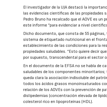
El investigador de la UJA destacó la importanc
las evidencias científicas de las propiedades s
Pedro Bruno ha recalcado que el AOVE es un p
este informe “para evidenciar a nivel científi
Dicho documento, que consta de 55 páginas, ti
sistema de etiquetado nutricional en el fronta
establecimiento de las condiciones para la res
propiedades saludables. “Esto quiere decir q
por supuesto, transcendental para el sector ol
En el documento de la EFSA no se habla de cat
saludables de los componentes minoritarios; f
queda clara la asociación indisoluble del patró
todos los ácidos grasos monoinsaturados como
relación de los AOVEs con la prevención de p
dislipedemias (concentración elevada de lípid
colesterol rico en lipoproteínas (HDL).