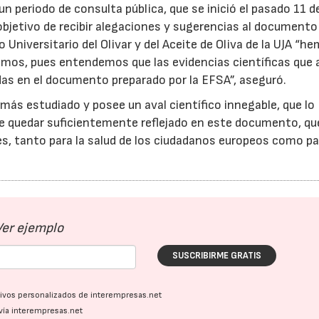
n periodo de consulta pública, que se inició el pasado 11 d
 objetivo de recibir alegaciones y sugerencias al documento
23/07/2026
30/07/2026
 Universitario del Olivar y del Aceite de Oliva de la UJA “h
mos, pues entendemos que las evidencias científicas que 
adas en el documento preparado por la EFSA”, aseguró.
más estudiado y posee un aval científico innegable, que lo
e quedar suficientemente reflejado en este documento, qu
, tanto para la salud de los ciudadanos europeos como pa
Ver ejemplo
SUSCRIBIRME GRATIS
ativos personalizados de interempresas.net
vía interempresas.net