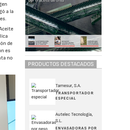
rgen
ó a la
es.
 Aceite
lica
ión de
ón es
nta no
PRODUCTOS DESTACADOS
Tamesur, S.A.
TRANSPORTADOR
ESPECIAL
Autelec Tecnología,
S.L.
ENVASADORAS POR