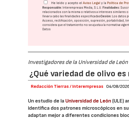
He leído y acepto el
Aviso Legal
y la
Política de Pr
Responsable:
Interempresas Media, S.L.U.
Finalidades:
Suscri
relacionados con la misma o relativos a intereses similares 
llevar a cabo las finalidades especificadas
Cesión:
Los datos p
Acceso, rectificación, oposición, supresión, portabilidad, l
considera que el tratamiento no se ajusta a la normativa vige
Datos
Investigadores de la Universidad de León
¿Qué variedad de olivo es 
Redacción Tierras / Interempresas
04/08/202
Un estudio de la
Universidad de León
(ULE) a
identifica dos patrones microscópicos en su
adaptan mejor a diferentes condiciones bioc