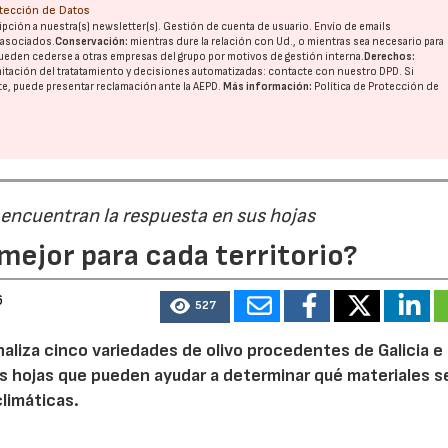
otección de Datos
pción a nuestra(s) newsletter(s). Gestión de cuenta de usuario. Envío de emails
o asociados.
Conservación:
mientras dure la relación con Ud., o mientras sea necesario para
ueden cederse a otras
empresas del grupo
por motivos de gestión interna.
Derechos:
imitación del tratatamiento y decisiones automatizadas:
contacte con nuestro DPD
. Si
nte, puede presentar reclamación ante la
AEPD
.
Más información:
Política de Protección de
 encuentran la respuesta en sus hojas
mejor para cada territorio?
6
527
naliza cinco variedades de olivo procedentes de Galicia e
s hojas que pueden ayudar a determinar qué materiales s
limáticas.