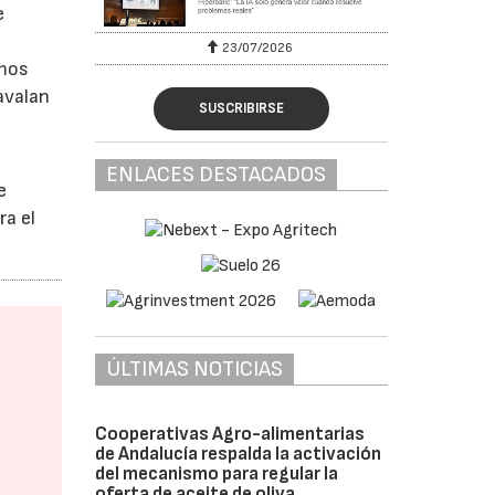
e
23/07/2026
30
emos
avalan
SUSCRIBIRSE
ENLACES DESTACADOS
e
ra el
ÚLTIMAS NOTICIAS
Cooperativas Agro-alimentarias
de Andalucía respalda la activación
del mecanismo para regular la
oferta de aceite de oliva