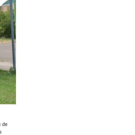
s de
s