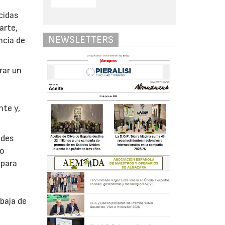
cidas
arte,
NEWSLETTERS
ncia de
rar un
nte y,
ades
no
ipara
baja de