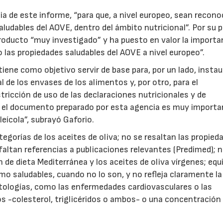
ia de este informe, “para que, a nivel europeo, sean recono
aludables del AOVE, dentro del ámbito nutricional”. Por su p
roducto “muy investigado” y ha puesto en valor la importa
co las propiedades saludables del AOVE a nivel europeo”.
ene como objetivo servir de base para, por un lado, instau
l de los envases de los alimentos y, por otro, para el
tricción de uso de las declaraciones nutricionales y de
ue el documento preparado por esta agencia es muy importa
eícola”, subrayó Gaforio.
egorías de los aceites de oliva; no se resaltan las propied
altan referencias a publicaciones relevantes (Predimed); 
n de dieta Mediterránea y los aceites de oliva vírgenes; equ
 saludables, cuando no lo son, y no refleja claramente la
atologías, como las enfermedades cardiovasculares o las
os -colesterol, triglicéridos o ambos- o una concentración 