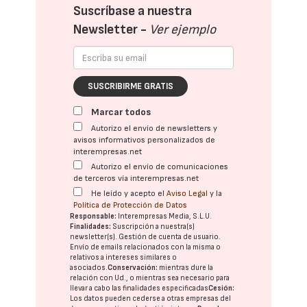
Suscríbase a nuestra
Newsletter -
Ver ejemplo
SUSCRIBIRME GRATIS
Marcar todos
Autorizo el envío de newsletters y
avisos informativos personalizados de
interempresas.net
Autorizo el envío de comunicaciones
de terceros vía interempresas.net
He leído y acepto el
Aviso Legal
y la
Política de Protección de Datos
Responsable:
Interempresas Media, S.L.U.
Finalidades:
Suscripción a nuestra(s)
newsletter(s). Gestión de cuenta de usuario.
Envío de emails relacionados con la misma o
relativos a intereses similares o
asociados.
Conservación:
mientras dure la
relación con Ud., o mientras sea necesario para
llevar a cabo las finalidades especificadas
Cesión:
Los datos pueden cederse a otras
empresas del