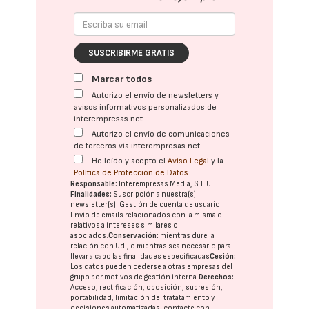
SUSCRIBIRME GRATIS
Marcar todos
Autorizo el envío de newsletters y
avisos informativos personalizados de
interempresas.net
Autorizo el envío de comunicaciones
de terceros vía interempresas.net
He leído y acepto el
Aviso Legal
y la
Política de Protección de Datos
Responsable:
Interempresas Media, S.L.U.
Finalidades:
Suscripción a nuestra(s)
newsletter(s). Gestión de cuenta de usuario.
Envío de emails relacionados con la misma o
relativos a intereses similares o
asociados.
Conservación:
mientras dure la
relación con Ud., o mientras sea necesario para
llevar a cabo las finalidades especificadas
Cesión:
Los datos pueden cederse a otras
empresas del
grupo
por motivos de gestión interna.
Derechos:
Acceso, rectificación, oposición, supresión,
portabilidad, limitación del tratatamiento y
decisiones automatizadas:
contacte con