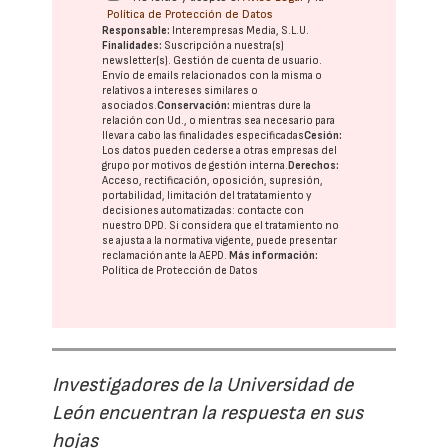
Política de Protección de Datos
Responsable:
Interempresas Media, S.L.U.
Finalidades:
Suscripción a nuestra(s)
newsletter(s). Gestión de cuenta de usuario.
Envío de emails relacionados con la misma o
relativos a intereses similares o
asociados.
Conservación:
mientras dure la
relación con Ud., o mientras sea necesario para
llevar a cabo las finalidades especificadas
Cesión:
Los datos pueden cederse a otras
empresas del
grupo
por motivos de gestión interna.
Derechos:
Acceso, rectificación, oposición, supresión,
portabilidad, limitación del tratatamiento y
decisiones automatizadas:
contacte con
nuestro DPD
. Si considera que el tratamiento no
se ajusta a la normativa vigente, puede presentar
reclamación ante la
AEPD
.
Más información:
Política de Protección de Datos
Investigadores de la Universidad de
León encuentran la respuesta en sus
hojas