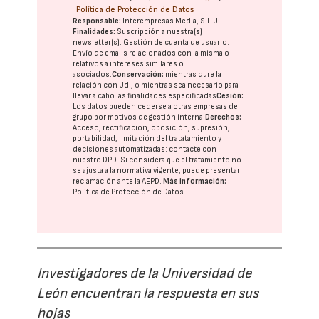
Política de Protección de Datos
Responsable:
Interempresas Media, S.L.U.
Finalidades:
Suscripción a nuestra(s)
newsletter(s). Gestión de cuenta de usuario.
Envío de emails relacionados con la misma o
relativos a intereses similares o
asociados.
Conservación:
mientras dure la
relación con Ud., o mientras sea necesario para
llevar a cabo las finalidades especificadas
Cesión:
Los datos pueden cederse a otras
empresas del
grupo
por motivos de gestión interna.
Derechos:
Acceso, rectificación, oposición, supresión,
portabilidad, limitación del tratatamiento y
decisiones automatizadas:
contacte con
nuestro DPD
. Si considera que el tratamiento no
se ajusta a la normativa vigente, puede presentar
reclamación ante la
AEPD
.
Más información:
Política de Protección de Datos
Investigadores de la Universidad de
León encuentran la respuesta en sus
hojas