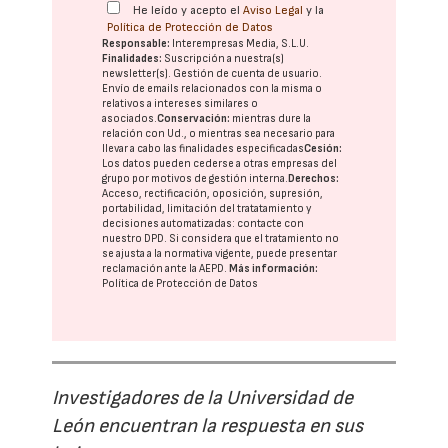
He leído y acepto el
Aviso Legal
y la
Política de Protección de Datos
Responsable:
Interempresas Media, S.L.U.
Finalidades:
Suscripción a nuestra(s)
newsletter(s). Gestión de cuenta de usuario.
Envío de emails relacionados con la misma o
relativos a intereses similares o
asociados.
Conservación:
mientras dure la
relación con Ud., o mientras sea necesario para
llevar a cabo las finalidades especificadas
Cesión:
Los datos pueden cederse a otras
empresas del
grupo
por motivos de gestión interna.
Derechos:
Acceso, rectificación, oposición, supresión,
portabilidad, limitación del tratatamiento y
decisiones automatizadas:
contacte con
nuestro DPD
. Si considera que el tratamiento no
se ajusta a la normativa vigente, puede presentar
reclamación ante la
AEPD
.
Más información:
Política de Protección de Datos
Investigadores de la Universidad de
León encuentran la respuesta en sus