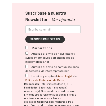
Suscríbase a nuestra
Newsletter -
Ver ejemplo
SUSCRIBIRME GRATIS
Marcar todos
Autorizo el envío de newsletters y
avisos informativos personalizados de
interempresas.net
Autorizo el envío de comunicaciones
de terceros vía interempresas.net
He leído y acepto el
Aviso Legal
y la
Política de Protección de Datos
Responsable:
Interempresas Media, S.L.U.
Finalidades:
Suscripción a nuestra(s)
newsletter(s). Gestión de cuenta de usuario.
Envío de emails relacionados con la misma o
relativos a intereses similares o
asociados.
Conservación:
mientras dure la
relación con Ud., o mientras sea necesario para