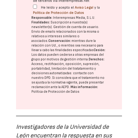
de terceros vía interempresas.net
He leído y acepto el
Aviso Legal
y la
Política de Protección de Datos
Responsable:
Interempresas Media, S.L.U.
Finalidades:
Suscripción a nuestra(s)
newsletter(s). Gestión de cuenta de usuario.
Envío de emails relacionados con la misma o
relativos a intereses similares o
asociados.
Conservación:
mientras dure la
relación con Ud., o mientras sea necesario para
llevar a cabo las finalidades especificadas
Cesión:
Los datos pueden cederse a otras
empresas del
grupo
por motivos de gestión interna.
Derechos:
Acceso, rectificación, oposición, supresión,
portabilidad, limitación del tratatamiento y
decisiones automatizadas:
contacte con
nuestro DPD
. Si considera que el tratamiento no
se ajusta a la normativa vigente, puede presentar
reclamación ante la
AEPD
.
Más información:
Política de Protección de Datos
Investigadores de la Universidad de
León encuentran la respuesta en sus