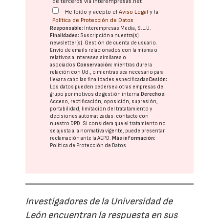
de terceros vía interempresas.net
He leído y acepto el
Aviso Legal
y la
Política de Protección de Datos
Responsable:
Interempresas Media, S.L.U.
Finalidades:
Suscripción a nuestra(s)
newsletter(s). Gestión de cuenta de usuario.
Envío de emails relacionados con la misma o
relativos a intereses similares o
asociados.
Conservación:
mientras dure la
relación con Ud., o mientras sea necesario para
llevar a cabo las finalidades especificadas
Cesión:
Los datos pueden cederse a otras
empresas del
grupo
por motivos de gestión interna.
Derechos:
Acceso, rectificación, oposición, supresión,
portabilidad, limitación del tratatamiento y
decisiones automatizadas:
contacte con
nuestro DPD
. Si considera que el tratamiento no
se ajusta a la normativa vigente, puede presentar
reclamación ante la
AEPD
.
Más información:
Política de Protección de Datos
Investigadores de la Universidad de
León encuentran la respuesta en sus