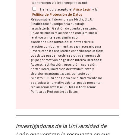
de terceros vía interempresas.net
He leído y acepto el
Aviso Legal
y la
Política de Protección de Datos
Responsable:
Interempresas Media, S.L.U.
Finalidades:
Suscripción a nuestra(s)
newsletter(s). Gestión de cuenta de usuario.
Envío de emails relacionados con la misma o
relativos a intereses similares o
asociados.
Conservación:
mientras dure la
relación con Ud., o mientras sea necesario para
llevar a cabo las finalidades especificadas
Cesión:
Los datos pueden cederse a otras
empresas del
grupo
por motivos de gestión interna.
Derechos:
Acceso, rectificación, oposición, supresión,
portabilidad, limitación del tratatamiento y
decisiones automatizadas:
contacte con
nuestro DPD
. Si considera que el tratamiento no
se ajusta a la normativa vigente, puede presentar
reclamación ante la
AEPD
.
Más información:
Política de Protección de Datos
Investigadores de la Universidad de
León encuentran la respuesta en sus