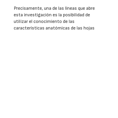
Precisamente, una de las líneas que abre
esta investigación es la posibilidad de
utilizar el conocimiento de las
características anatómicas de las hojas
como una herramienta complementaria para
la planificación agrícola, especialmente en
un contexto de cambio climático.
El aumento previsto de factores como las
temperaturas, la radiación solar, el déficit
hídrico o la disponibilidad limitada de agua
puede modificar las condiciones de cultivo
de especies como el olivo, por lo que
conocer qué variedades presentan
características más ajustadas a cada
ambiente puede contribuir al diseño de
estrategias de adaptación.