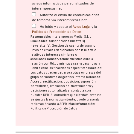
avisos informativos personalizados de
interempresas.net
Autorizo el envío de comunicaciones
de terceros vía interempresas.net
He leído y acepto el
Aviso Legal
y la
Política de Protección de Datos
Responsable:
Interempresas Media, S.L.U.
Finalidades:
Suscripción a nuestra(s)
newsletter(s). Gestión de cuenta de usuario.
Envío de emails relacionados con la misma o
relativos a intereses similares o
asociados.
Conservación:
mientras dure la
relación con Ud., o mientras sea necesario para
llevar a cabo las finalidades especificadas
Cesión:
Los datos pueden cederse a otras
empresas del
grupo
por motivos de gestión interna.
Derechos:
Acceso, rectificación, oposición, supresión,
portabilidad, limitación del tratatamiento y
decisiones automatizadas:
contacte con
nuestro DPD
. Si considera que el tratamiento no
se ajusta a la normativa vigente, puede presentar
reclamación ante la
AEPD
.
Más información:
Política de Protección de Datos