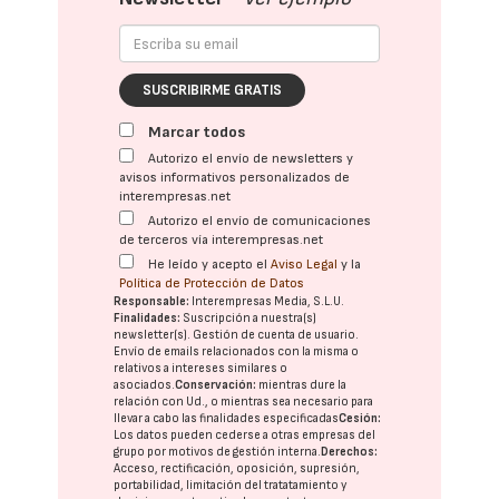
SUSCRIBIRME GRATIS
Marcar todos
Autorizo el envío de newsletters y
avisos informativos personalizados de
interempresas.net
Autorizo el envío de comunicaciones
de terceros vía interempresas.net
He leído y acepto el
Aviso Legal
y la
Política de Protección de Datos
Responsable:
Interempresas Media, S.L.U.
Finalidades:
Suscripción a nuestra(s)
newsletter(s). Gestión de cuenta de usuario.
Envío de emails relacionados con la misma o
relativos a intereses similares o
asociados.
Conservación:
mientras dure la
relación con Ud., o mientras sea necesario para
llevar a cabo las finalidades especificadas
Cesión:
Los datos pueden cederse a otras
empresas del
grupo
por motivos de gestión interna.
Derechos:
Acceso, rectificación, oposición, supresión,
portabilidad, limitación del tratatamiento y