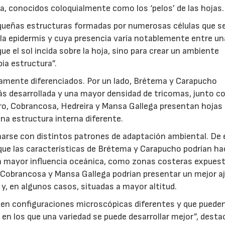
a, conocidos coloquialmente como los ‘pelos’ de las hojas.
equeñas estructuras formadas por numerosas células que s
la epidermis y cuya presencia varía notablemente entre u
ue el sol incida sobre la hoja, sino para crear un ambiente
pia estructura”.
aramente diferenciados. Por un lado, Brétema y Carapucho
s desarrollada y una mayor densidad de tricomas, junto c
tro, Cobrancosa, Hedreira y Mansa Gallega presentan hoja
na estructura interna diferente.
narse con distintos patrones de adaptación ambiental. De 
 que las características de Brétema y Carapucho podrían ha
 mayor influencia oceánica, como zonas costeras expuest
a, Cobrancosa y Mansa Gallega podrían presentar un mejor a
 y, en algunos casos, situadas a mayor altitud.
en configuraciones microscópicas diferentes y que puede
en los que una variedad se puede desarrollar mejor”, desta