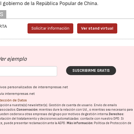
l gobierno de la República Popular de China.
AS
IRTA
Solicitar información
Ver stand virtual
Ver ejemplo
SUSCRIBIRME GRATIS
ativos personalizados de interempresas.net
vía interempresas.net
otección de Datos
pción a nuestra(s) newsletter(s). Gestión de cuenta de usuario. Envío de emails
o asociados.
Conservación:
mientras dure la relación con Ud., o mientras sea necesario para
ueden cederse a otras
empresas del grupo
por motivos de gestión interna.
Derechos:
imitación del tratatamiento y decisiones automatizadas:
contacte con nuestro DPD
. Si
nte, puede presentar reclamación ante la
AEPD
.
Más información:
Política de Protección de