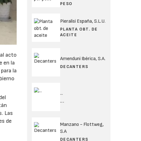
PESO
Pieralisi España, S.L.U.
PLANTA OBT. DE
ACEITE
al acto
Amenduni Ibérica, S.A.
e en la
DECANTERS
para la
obierno
...
del
...
tán
s. Las
es de
Manzano - Flottweg,
S.A
DECANTERS