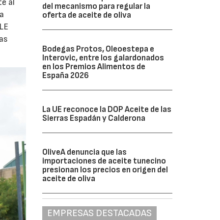
e al
del mecanismo para regular la
la
oferta de aceite de oliva
ULE
las
Bodegas Protos, Oleoestepa e
Interovic, entre los galardonados
en los Premios Alimentos de
España 2026
La UE reconoce la DOP Aceite de las
Sierras Espadán y Calderona
OliveA denuncia que las
importaciones de aceite tunecino
presionan los precios en origen del
aceite de oliva
EMPRESAS DESTACADAS