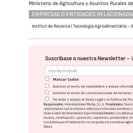
Ministerio de Agricultura y Asuntos Rurales de
EMPRESAS O ENTIDADES RELACIONAD
Institut de Recerca i Tecnologia Agroalimentària - 
Suscríbase a nuestra Newsletter -
Marcar todos
Autorizo el envío de newsletters y avisos inform
Autorizo el envío de comunicaciones de terceros 
He leído y acepto el
Aviso Legal
y la
Política de Pr
Responsable:
Interempresas Media, S.L.U.
Finalidades:
Suscri
relacionados con la misma o relativos a intereses similares 
llevar a cabo las finalidades especificadas
Cesión:
Los datos p
Acceso, rectificación, oposición, supresión, portabilidad, l
considera que el tratamiento no se ajusta a la normativa vige
Datos