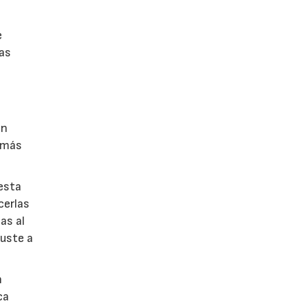
e
nas
on
s más
esta
cerlas
as al
juste a
n
ca