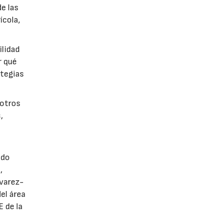
de las
ícola,
ilidad
r qué
ategias
 otros
,
ndo
,
lvarez-
el área
 de la