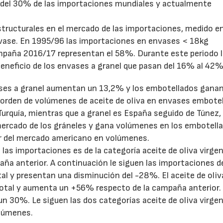
 del 30% de las importaciones mundiales y actualmente
structurales en el mercado de las importaciones, medido en
nvase. En 1995/96 las importaciones en envases < 18kg
mpaña 2016/17 representan el 58%. Durante este periodo 
neficio de los envases a granel que pasan del 16% al 42%
ases a granel aumentan un 13,2% y los embotellados gana
 orden de volúmenes de aceite de oliva en envases embote
 Turquía, mientras que a granel es España seguido de Túnez,
 mercado de los gráneles y gana volúmenes en los embotell
r del mercado americano en volúmenes.
 las importaciones es de la categoría aceite de oliva virgen
ña anterior. A continuación le siguen las importaciones d
tal y presentan una disminución del -28%. El aceite de oliv
total y aumenta un +56% respecto de la campaña anterior. 
un 30%. Le siguen las dos categorías aceite de oliva virgen
olúmenes.