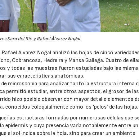
es Sara del Río y Rafael Álvarez Nogal.
or Rafael Álvarez Nogal analizó las hojas de cinco variedade
ucho, Cobrancosa, Hedreira y Mansa Gallega. Cuatro de ella
os y todas las muestras fueron estudiadas bajo las mism
rar sus características anatómicas.
 de microscopía para analizar tanto la estructura interna d
a permitió estudiar, entre otros aspectos, el grosor de las
rrido hizo posible observar con mayor detalle elementos d
a, conocidos coloquialmente como los ‘pelos’ de las hojas.
equeñas estructuras formadas por numerosas células que s
la epidermis y cuya presencia varía notablemente entre u
ue el sol incida sobre la hoja, sino para crear un ambiente