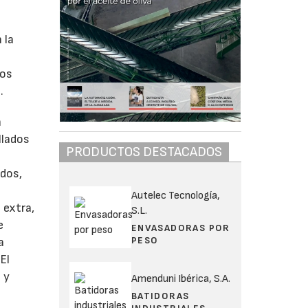
 la
los
.
n
llados
PRODUCTOS DESTACADOS
ados,
Autelec Tecnología,
 extra,
S.L.
e
ENVASADORAS POR
PESO
a
El
 y
Amenduni Ibérica, S.A.
BATIDORAS