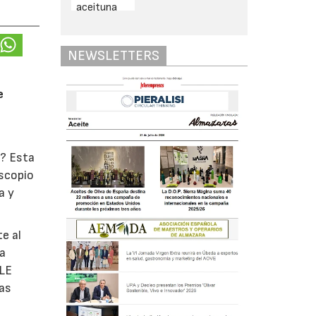
NEWSLETTERS
e
o? Esta
oscopio
a y
e al
la
ULE
las