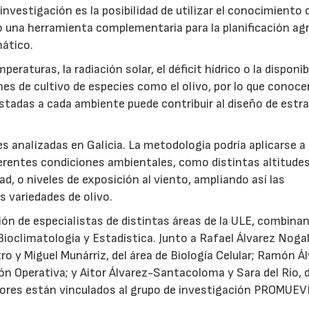
investigación es la posibilidad de utilizar el conocimiento 
 una herramienta complementaria para la planificación agr
ático.
aturas, la radiación solar, el déficit hídrico o la disponib
nes de cultivo de especies como el olivo, por lo que conoce
stadas a cada ambiente puede contribuir al diseño de estr
es analizadas en Galicia. La metodología podría aplicarse a
ferentes condiciones ambientales, como distintas altitudes
d, o niveles de exposición al viento, ampliando así las
s variedades de olivo.
ión de especialistas de distintas áreas de la ULE, combina
Bioclimatología y Estadística. Junto a Rafael Álvarez Nogal
o y Miguel Munárriz, del área de Biología Celular; Ramón Á
ón Operativa; y Aitor Álvarez-Santacoloma y Sara del Río, d
dores están vinculados al grupo de investigación PROMUEVE