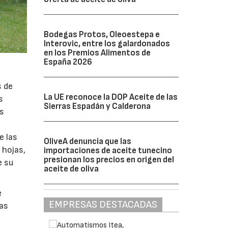
Bodegas Protos, Oleoestepa e
Interovic, entre los galardonados
en los Premios Alimentos de
España 2026
s de
La UE reconoce la DOP Aceite de las
s
Sierras Espadán y Calderona
as
e las
OliveA denuncia que las
 hojas,
importaciones de aceite tunecino
presionan los precios en origen del
e su
aceite de oliva
e
EMPRESAS DESTACADAS
nas