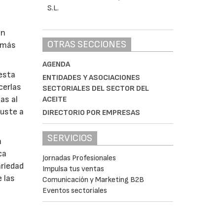
on
OTRAS SECCIONES
s más
AGENDA
esta
ENTIDADES Y ASOCIACIONES
cerlas
SECTORIALES DEL SECTOR DEL
as al
ACEITE
juste a
DIRECTORIO POR EMPRESAS
SERVICIOS
n
ca
Jornadas Profesionales
ariedad
Impulsa tus ventas
e las
Comunicación y Marketing B2B
Eventos sectoriales