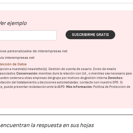
Ver ejemplo
SUSCRIBIRME GRATIS
ativos personalizados de interempresas.net
vía interempresas.net
otección de Datos
pción a nuestra(s) newsletter(s). Gestión de cuenta de usuario. Envío de emails
o asociados.
Conservación:
mientras dure la relación con Ud., o mientras sea necesario para
ueden cederse a otras
empresas del grupo
por motivos de gestión interna.
Derechos:
imitación del tratatamiento y decisiones automatizadas:
contacte con nuestro DPD
. Si
nte, puede presentar reclamación ante la
AEPD
.
Más información:
Política de Protección de
 encuentran la respuesta en sus hojas