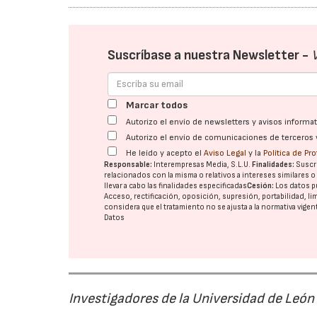
Suscríbase a nuestra Newsletter -
Marcar todos
Autorizo el envío de newsletters y avisos inform
Autorizo el envío de comunicaciones de terceros 
He leído y acepto el
Aviso Legal
y la
Política de Pr
Responsable:
Interempresas Media, S.L.U.
Finalidades:
Suscri
relacionados con la misma o relativos a intereses similares 
llevar a cabo las finalidades especificadas
Cesión:
Los datos p
Acceso, rectificación, oposición, supresión, portabilidad, l
considera que el tratamiento no se ajusta a la normativa vige
Datos
Investigadores de la Universidad de León