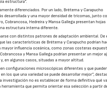
pia estructura”.
aramente diferenciados. Por un lado, Brétema y Carapucho
s desarrollada y una mayor densidad de tricomas, junto c
tro, Cobrancosa, Hedreira y Mansa Gallega presentan hoja
na estructura interna diferente.
narse con distintos patrones de adaptación ambiental. De 
 que las características de Brétema y Carapucho podrían ha
 mayor influencia oceánica, como zonas costeras expuest
a, Cobrancosa y Mansa Gallega podrían presentar un mejor a
 y, en algunos casos, situadas a mayor altitud.
en configuraciones microscópicas diferentes y que puede
en los que una variedad se puede desarrollar mejor”, desta
la investigación no es establecer de forma definitiva qué v
a herramienta que permita orientar esa selección a partir d