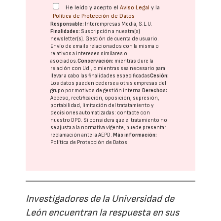
He leído y acepto el
Aviso Legal
y la
Política de Protección de Datos
Responsable:
Interempresas Media, S.L.U.
Finalidades:
Suscripción a nuestra(s)
newsletter(s). Gestión de cuenta de usuario.
Envío de emails relacionados con la misma o
relativos a intereses similares o
asociados.
Conservación:
mientras dure la
relación con Ud., o mientras sea necesario para
llevar a cabo las finalidades especificadas
Cesión:
Los datos pueden cederse a otras
empresas del
grupo
por motivos de gestión interna.
Derechos:
Acceso, rectificación, oposición, supresión,
portabilidad, limitación del tratatamiento y
decisiones automatizadas:
contacte con
nuestro DPD
. Si considera que el tratamiento no
se ajusta a la normativa vigente, puede presentar
reclamación ante la
AEPD
.
Más información:
Política de Protección de Datos
Investigadores de la Universidad de
León encuentran la respuesta en sus