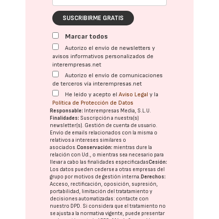
SUSCRIBIRME GRATIS
Marcar todos
Autorizo el envío de newsletters y
avisos informativos personalizados de
interempresas.net
Autorizo el envío de comunicaciones
de terceros vía interempresas.net
He leído y acepto el
Aviso Legal
y la
Política de Protección de Datos
Responsable:
Interempresas Media, S.L.U.
Finalidades:
Suscripción a nuestra(s)
newsletter(s). Gestión de cuenta de usuario.
Envío de emails relacionados con la misma o
relativos a intereses similares o
asociados.
Conservación:
mientras dure la
relación con Ud., o mientras sea necesario para
llevar a cabo las finalidades especificadas
Cesión:
Los datos pueden cederse a otras
empresas del
grupo
por motivos de gestión interna.
Derechos:
Acceso, rectificación, oposición, supresión,
portabilidad, limitación del tratatamiento y
decisiones automatizadas:
contacte con
nuestro DPD
. Si considera que el tratamiento no
se ajusta a la normativa vigente, puede presentar