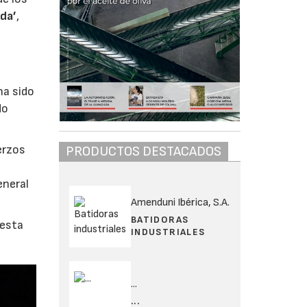
da’
,
ha sido
do
erzos
PRODUCTOS DESTACADOS
eneral
Amenduni Ibérica, S.A.
BATIDORAS
 esta
INDUSTRIALES
...
...