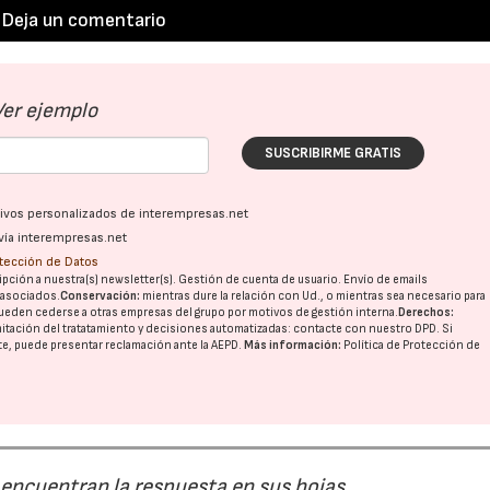
Deja un comentario
23/07/2026
30/07/2026
Ver ejemplo
SUSCRIBIRME GRATIS
ativos personalizados de interempresas.net
vía interempresas.net
otección de Datos
pción a nuestra(s) newsletter(s). Gestión de cuenta de usuario. Envío de emails
o asociados.
Conservación:
mientras dure la relación con Ud., o mientras sea necesario para
ueden cederse a otras
empresas del grupo
por motivos de gestión interna.
Derechos:
imitación del tratatamiento y decisiones automatizadas:
contacte con nuestro DPD
. Si
nte, puede presentar reclamación ante la
AEPD
.
Más información:
Política de Protección de
 encuentran la respuesta en sus hojas