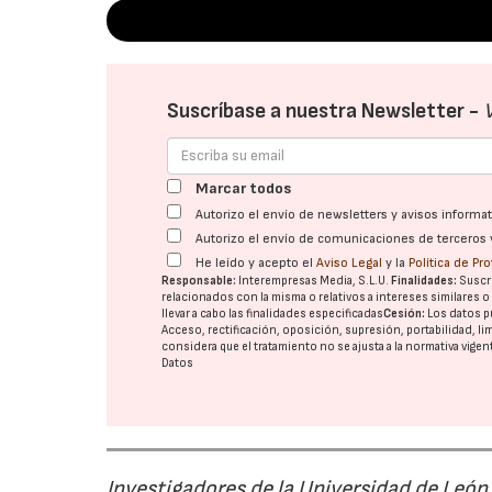
Suscríbase a nuestra Newsletter -
Marcar todos
Autorizo el envío de newsletters y avisos inform
Autorizo el envío de comunicaciones de terceros 
He leído y acepto el
Aviso Legal
y la
Política de Pr
Responsable:
Interempresas Media, S.L.U.
Finalidades:
Suscri
relacionados con la misma o relativos a intereses similares 
llevar a cabo las finalidades especificadas
Cesión:
Los datos p
Acceso, rectificación, oposición, supresión, portabilidad, l
considera que el tratamiento no se ajusta a la normativa vige
Datos
Investigadores de la Universidad de León