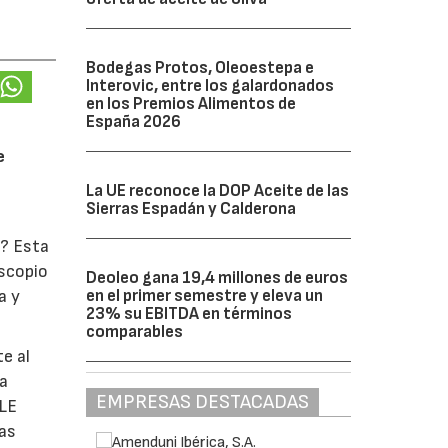
Bodegas Protos, Oleoestepa e
Interovic, entre los galardonados
en los Premios Alimentos de
España 2026
e
La UE reconoce la DOP Aceite de las
Sierras Espadán y Calderona
o? Esta
oscopio
Deoleo gana 19,4 millones de euros
en el primer semestre y eleva un
a y
23% su EBITDA en términos
comparables
e al
la
EMPRESAS DESTACADAS
ULE
las