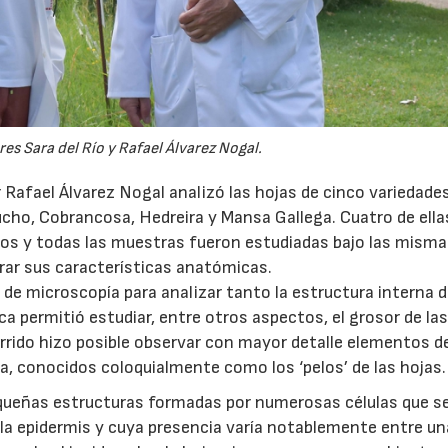
es Sara del Río y Rafael Álvarez Nogal.
or Rafael Álvarez Nogal analizó las hojas de cinco variedade
ucho, Cobrancosa, Hedreira y Mansa Gallega. Cuatro de ella
os y todas las muestras fueron estudiadas bajo las mism
rar sus características anatómicas.
 de microscopía para analizar tanto la estructura interna d
a permitió estudiar, entre otros aspectos, el grosor de las
rrido hizo posible observar con mayor detalle elementos d
a, conocidos coloquialmente como los ‘pelos’ de las hojas.
equeñas estructuras formadas por numerosas células que s
la epidermis y cuya presencia varía notablemente entre u