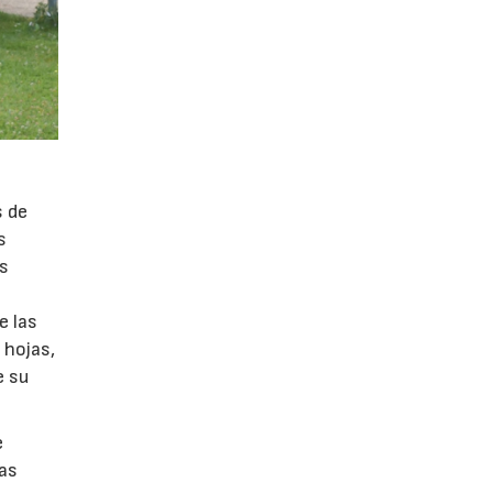
s de
s
as
e las
 hojas,
e su
e
nas