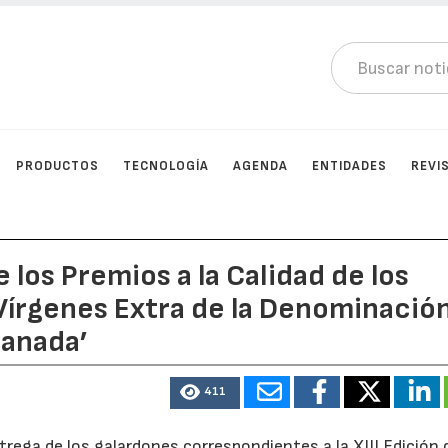
PRODUCTOS
TECNOLOGÍA
AGENDA
ENTIDADES
REVI
e los Premios a la Calidad de los
Vírgenes Extra de la Denominació
ranada’
411
trega de los galardones correspondientes a la XIII Edición 