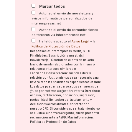
Marcar todos
Autorizo el envío de newsletters y
avisos informativos personalizados de
interempresas.net
Autorizo el envío de comunicaciones
de terceros vía interempresas.net
He leído y acepto el
Aviso Legal
y la
Política de Protección de Datos
Responsable:
Interempresas Media, S.L.U.
Finalidades:
Suscripción a nuestra(s)
newsletter(s). Gestión de cuenta de usuario.
Envío de emails relacionados con la misma o
relativos a intereses similares o
asociados.
Conservación:
mientras dure la
relación con Ud., o mientras sea necesario para
llevar a cabo las finalidades especificadas
Cesión:
Los datos pueden cederse a otras
empresas del
grupo
por motivos de gestión interna.
Derechos:
Acceso, rectificación, oposición, supresión,
portabilidad, limitación del tratatamiento y
decisiones automatizadas:
contacte con
nuestro DPD
. Si considera que el tratamiento no
se ajusta a la normativa vigente, puede presentar
reclamación ante la
AEPD
.
Más información:
Política de Protección de Datos