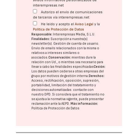
avisos informativos personalizados de
interempresas.net
Autorizo el envío de comunicaciones
de terceros vía interempresas.net
He leído y acepto el
Aviso Legal
y la
Política de Protección de Datos
Responsable:
Interempresas Media, S.L.U.
Finalidades:
Suscripción a nuestra(s)
newsletter(s). Gestión de cuenta de usuario.
Envío de emails relacionados con la misma o
relativos a intereses similares o
asociados.
Conservación:
mientras dure la
relación con Ud., o mientras sea necesario para
llevar a cabo las finalidades especificadas
Cesión:
Los datos pueden cederse a otras
empresas del
grupo
por motivos de gestión interna.
Derechos:
Acceso, rectificación, oposición, supresión,
portabilidad, limitación del tratatamiento y
decisiones automatizadas:
contacte con
nuestro DPD
. Si considera que el tratamiento no
se ajusta a la normativa vigente, puede presentar
reclamación ante la
AEPD
.
Más información:
Política de Protección de Datos