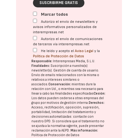
SUSCRIBIRME GRATIS
Marcar todos
Autorizo el envío de newsletters y
avisos informativos personalizados de
interempresas.net
Autorizo el envío de comunicaciones
de terceros vía interempresas.net
He leído y acepto el
Aviso Legal
y la
Política de Protección de Datos
Responsable:
Interempresas Media, S.L.U.
Finalidades:
Suscripción a nuestra(s)
newsletter(s). Gestión de cuenta de usuario.
Envío de emails relacionados con la misma o
relativos a intereses similares o
asociados.
Conservación:
mientras dure la
relación con Ud., o mientras sea necesario para
llevar a cabo las finalidades especificadas
Cesión:
Los datos pueden cederse a otras
empresas del
grupo
por motivos de gestión interna.
Derechos:
Acceso, rectificación, oposición, supresión,
portabilidad, limitación del tratatamiento y
decisiones automatizadas:
contacte con
nuestro DPD
. Si considera que el tratamiento no
se ajusta a la normativa vigente, puede presentar
reclamación ante la
AEPD
.
Más información:
Política de Protección de Datos